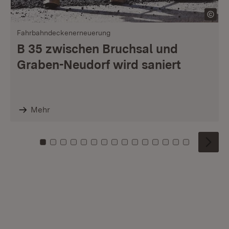
Fahrbahndeckenerneuerung
B 35 zwischen Bruchsal und
Graben-Neudorf wird saniert
Mehr
Zu Kachel: 0
Zu Kachel: 1
Zu Kachel: 2
Zu Kachel: 3
Zu Kachel: 4
Zu Kachel: 5
Zu Kachel: 6
Zu Kachel: 7
Zu Kachel: 8
Zu Kachel: 9
Zu Kachel: 10
Zu Kachel: 11
Zu Kachel: 12
Zu Kachel: 1
Zu Kachel