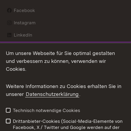
Facebook
Instagram
LinkedIn
Mastodon
Um unsere Webseite für Sie optimal gestalten
X / Twitter
und verbessern zu können, verwenden wir
Cookies.
Youtube
Weitere Informationen zu Cookies erhalten Sie in
Zum 
unserer
Datenschutzerklärung
.
Kontakt
Datenschutz
Benutzungshinweise
Erklärung zur
Technisch notwendige Cookies
Barrierefreiheit
Drittanbieter-Cookies (Social-Media-Elemente von
Impressum
Cookies
Facebook, X / Twitter und Google werden auf der