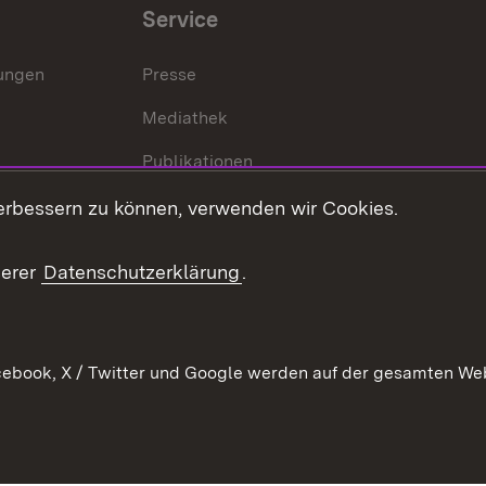
Service
lungen
Presse
Mediathek
Publikationen
Stellen und Ausbildung
erbessern zu können, verwenden wir Cookies.
Kontaktformular
serer
Datenschutzerklärung
.
Verkehrsinformationen
ebook, X / Twitter und Google werden auf der gesamten Webs
Kontakt
Datenschutz
Benutzungshinweise
Erkläru