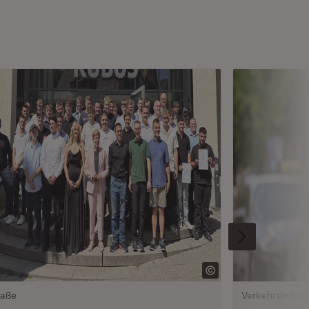
raße
VerkehrsInfo 