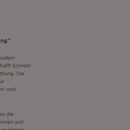
ung.“
 baden-
hafft Schreib-
tlung. Die
ur
se- und
so die
rinnen und
den können.