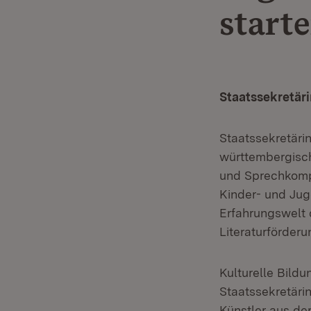
starte
Staatssekretäri
Staatssekretärin
württembergisch
und Sprechkompe
Kinder- und Jug
Erfahrungswelt 
Literaturförderu
Kulturelle Bildu
Staatssekretäri
Künstler aus de