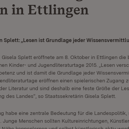
n in Ettlingen
n Splett: „Lesen ist Grundlage jeder Wissensvermittl
 Gisela Splett eröffnete am 8. Oktober in Ettlingen die
en Kinder- und Jugendliteraturtage 2015. „Lesen versc
tenz und ist damit die Grundlage jeder Wissensvermit
endliteraturtage eröffnen einen spielerischen Zugang z
der Literatur und sind deshalb eine feste Größe der Le
ng des Landes“, so Staatssekretärin Gisela Splett.
ng habe eine zentrale Bedeutung für die Landespolitik, 
n. Junge Menschen sollten Kultureinrichtungen, Künstle
r Nähe kennenlernen und selbst künstlerisch aktiv wer