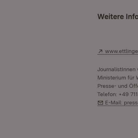
Weitere Inf
Extern:
www.ettlinge
JournalistInnen
Ministerium fü
Presse- und Öffe
Telefon: +49 71
E-Mail:
E-Mail: pre