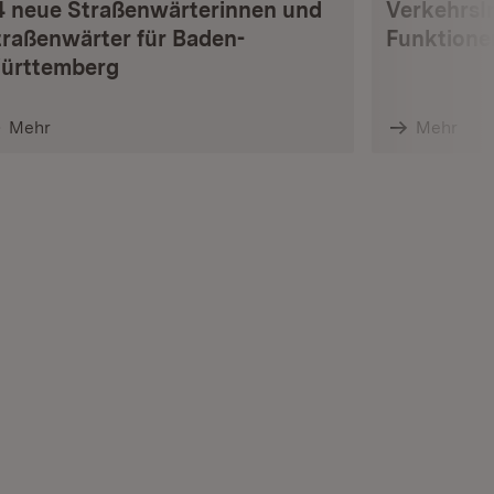
4 neue Straßenwärterinnen und
VerkehrsI
traßenwärter für Baden-
Funktione
ürttemberg
Mehr
Mehr