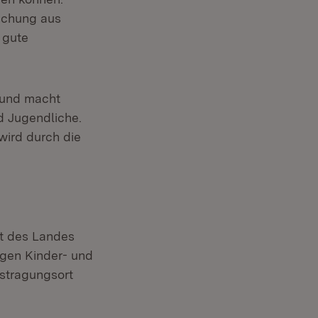
ischung aus
 gute
r und macht
d Jugendliche.
wird durch die
dt des Landes
igen Kinder- und
ustragungsort