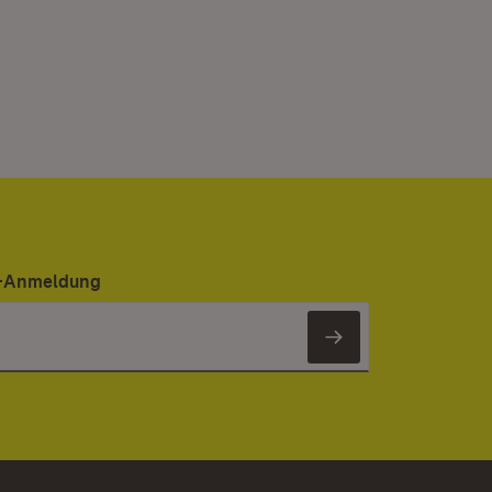
er-Anmeldung
Newsletter 