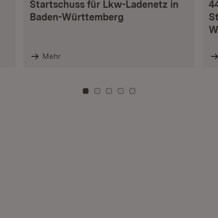
Startschuss für Lkw-Ladenetz in
4
Baden-Württemberg
S
W
Mehr
Zu Kachel: 0
Zu Kachel: 3
Zu Kachel: 6
Zu Kachel: 9
Zu Kachel: 12