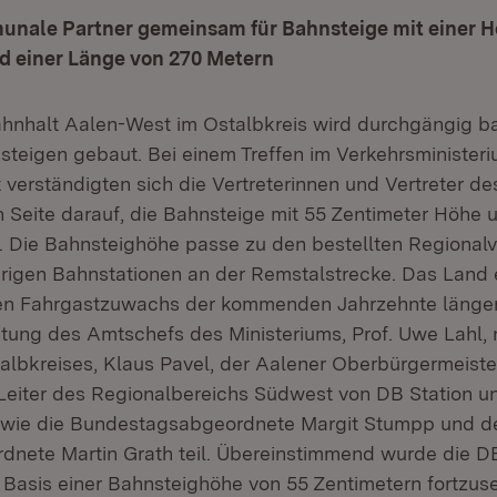
nale Partner gemeinsam für Bahnsteige mit einer H
d einer Länge von 270 Metern
hnhalt Aalen-West im Ostalbkreis wird durchgängig bar
steigen gebaut. Bei einem Treffen im Verkehrsminister
t verständigten sich die Vertreterinnen und Vertreter d
Seite darauf, die Bahnsteige mit 55 Zentimeter Höhe 
 Die Bahnsteighöhe passe zu den bestellten Regional
rigen Bahnstationen an der Remstalstrecke. Das Land 
en Fahrgastzuwachs der kommenden Jahrzehnte länge
eitung des Amtschefs des Ministeriums, Prof. Uwe Lahl
albkreises, Klaus Pavel, der Aalener Oberbürgermeister
 Leiter des Regionalbereichs Südwest von DB Station un
owie die Bundestagsabgeordnete Margit Stumpp und d
nete Martin Grath teil. Übereinstimmend wurde die D
 Basis einer Bahnsteighöhe von 55 Zentimetern fortzuse