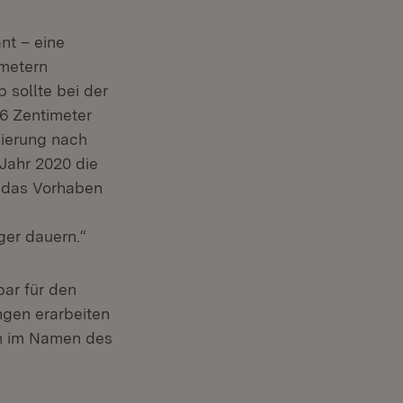
ant – eine
imetern
 sollte bei der
6 Zentimeter
nierung nach
 Jahr 2020 die
, das Vorhaben
ger dauern.“
bar für den
ngen erarbeiten
ch im Namen des