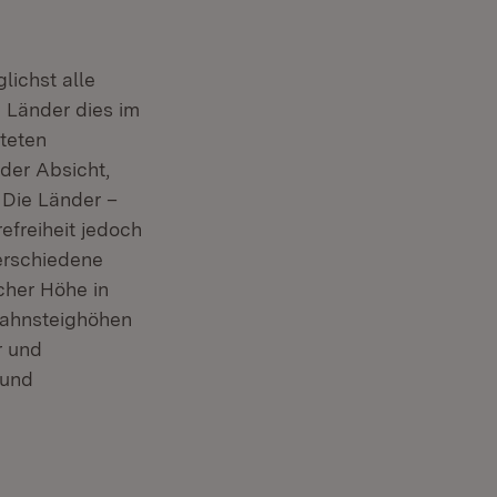
lichst alle
 Länder dies im
hteten
 der Absicht,
 Die Länder –
efreiheit jedoch
verschiedene
cher Höhe in
Bahnsteighöhen
r und
 und