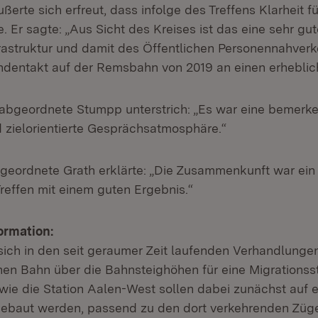
ßerte sich erfreut, dass infolge des Treffens Klarheit fü
. Er sagte: „Aus Sicht des Kreises ist das eine sehr g
rastruktur und damit des Öffentlichen Personennahverke
ndentakt auf der Remsbahn von 2019 an einen erheblic
abgeordnete Stumpp unterstrich: „Es war eine bemerk
d zielorientierte Gesprächsatmosphäre.“
eordnete Grath erklärte: „Die Zusammenkunft war ein
 Treffen mit einem guten Ergebnis.“
ormation:
sich in den seit geraumer Zeit laufenden Verhandlung
en Bahn über die Bahnsteighöhen für eine Migrationsst
wie die Station Aalen-West sollen dabei zunächst auf 
gebaut werden, passend zu den dort verkehrenden Züg