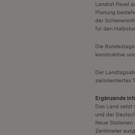
Landrat Pavel äu
Planung bestehe
der Schieneninf
für den Halbstu
Die Bundestags
konstruktive un
Der Landtagsabg
zielorientiertes
Ergänzende Inf
Das Land setzt 
und der Deutsch
Neue Stationen 
Zentimeter aus