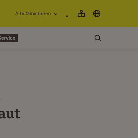
(Öffnet in neuem Fenster)
Alle Ministerien
Service
d
aut