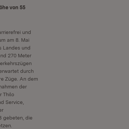
öhe von 55
rierefrei und
ium am 8. Mai
es Landes und
und 270 Meter
verkehrszügen
erwartet durch
re Züge. An dem
, nahmen der
 Thilo
d Service,
er
B gebeten, die
tzen.