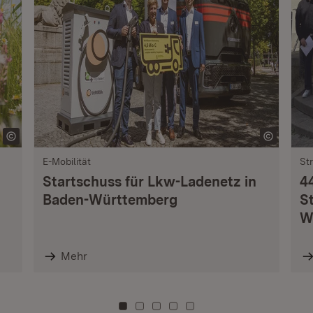
E-Mobilität
St
Startschuss für Lkw-Ladenetz in
4
Baden-Württemberg
S
W
Mehr
Zu Kachel: 0
Zu Kachel: 3
Zu Kachel: 6
Zu Kachel: 9
Zu Kachel: 12