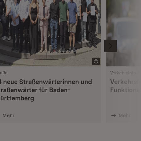
raße
VerkehrsInfo 
4 neue Straßenwärterinnen und
VerkehrsI
traßenwärter für Baden-
Funktione
ürttemberg
Mehr
Mehr