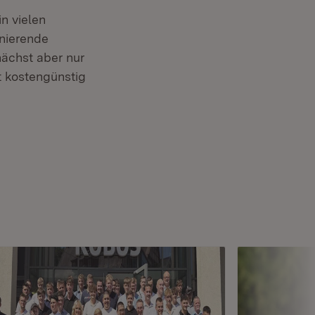
in vielen
anierende
nächst aber nur
t kostengünstig