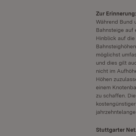
Zur Erinnerung:
Während Bund un
Bahnsteige auf 
Hinblick auf die
Bahnsteighöhen v
möglichst umfas
und dies gilt a
nicht im Aufhöh
Höhen zuzulasse
einem Knotenbah
zu schaffen. Di
kostengünstiger
jahrzehntelang
Stuttgarter Net