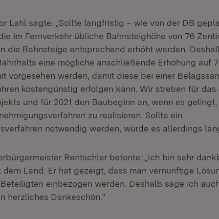
tor Lahl sagte: „Sollte langfristig – wie von der DB gepl
die im Fernverkehr übliche Bahnsteighöhe von 76 Zent
n die Bahnsteige entsprechend erhöht werden. Deshalb
Bahnhalts eine mögliche anschließende Erhöhung auf 7
mit vorgesehen werden, damit diese bei einer Belagssa
ahren kostengünstig erfolgen kann. Wir streben für das
ojekts und für 2021 den Baubeginn an, wenn es gelingt
nehmigungsverfahren zu realisieren. Sollte ein
gsverfahren notwendig werden, würde es allerdings län
rbürgermeister Rentschler betonte: „Ich bin sehr dank
t dem Land. Er hat gezeigt, dass man vernünftige Lösu
 Beteiligten einbezogen werden. Deshalb sage ich au
n herzliches Dankeschön.“