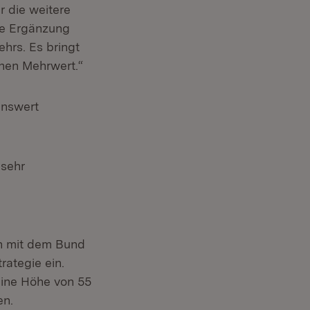
r die weitere
ute Ergänzung
hrs. Es bringt
hen Mehrwert.“
enswert
 sehr
en mit dem Bund
rategie ein.
eine Höhe von 55
en.