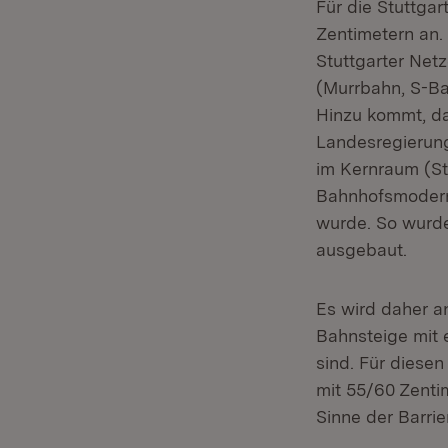
Für die Stuttga
Zentimetern an. 
Stuttgarter Net
(Murrbahn, S-Ba
Hinzu kommt, da
Landesregierung
im Kernraum (St
Bahnhofsmodern
wurde. So wurde
ausgebaut.
Es wird daher an
Bahnsteige mit 
sind. Für diese
mit 55/60 Zenti
Sinne der Barrier