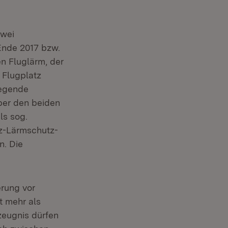
zwei
nde 2017 bzw.
n Fluglärm, der
 Flugplatz
iegende
über den beiden
ls sog.
tz-Lärmschutz-
n. Die
erung vor
t mehr als
zeugnis dürfen