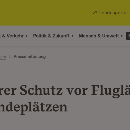
Extern:
Landesportal
t & Verkehr
Politik & Zukunft
Mensch & Umwelt
ngen
Pressemitteilung
rer Schutz vor Flugl
ndeplätzen