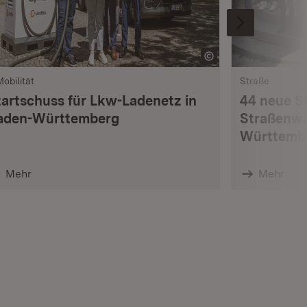
Mobilität
Straße
tartschuss für Lkw-Ladenetz in
44 neue S
aden-Württemberg
Straßenwä
Württemb
Mehr
Mehr