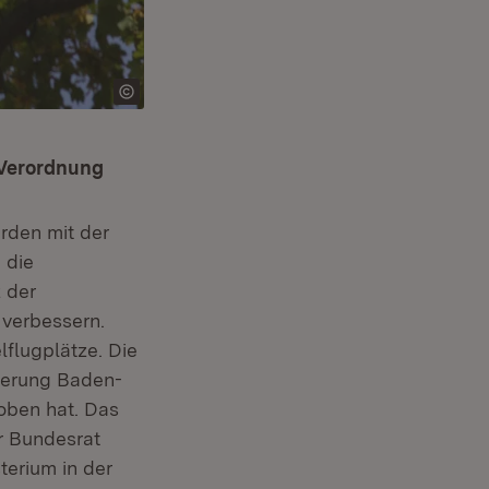
-Verordnung
rden mit der
 die
 der
 verbessern.
flugplätze. Die
ierung Baden-
oben hat. Das
r Bundesrat
sterium in der