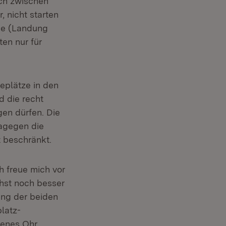
ich zwischen
 nicht starten
ge (Landung
en nur für
eplätze in den
 die recht
gen dürfen. Die
dagegen die
 beschränkt.
 freue mich vor
hst noch besser
ung der beiden
latz-
fenes Ohr