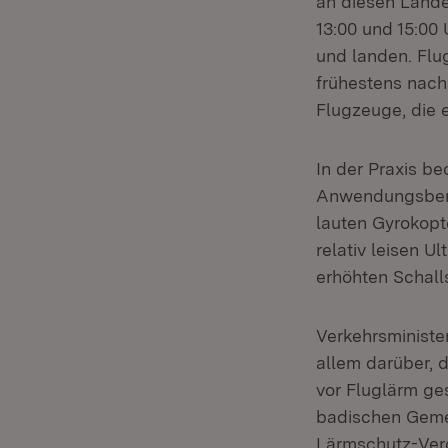
an diesen Lande
13:00 und 15:00
und landen. Flu
frühestens nach
Flugzeuge, die 
In der Praxis b
Anwendungsbere
lauten Gyrokopte
relativ leisen U
erhöhten Schall
Verkehrsministe
allem darüber, 
vor Fluglärm ge
badischen Gemei
Lärmschutz-Vero