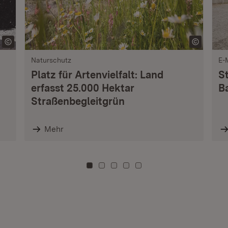
Naturschutz
E-
Platz für Artenvielfalt: Land
S
erfasst 25.000 Hektar
B
Straßenbegleitgrün
Mehr
Zu Kachel: 0
Zu Kachel: 3
Zu Kachel: 6
Zu Kachel: 9
Zu Kachel: 12