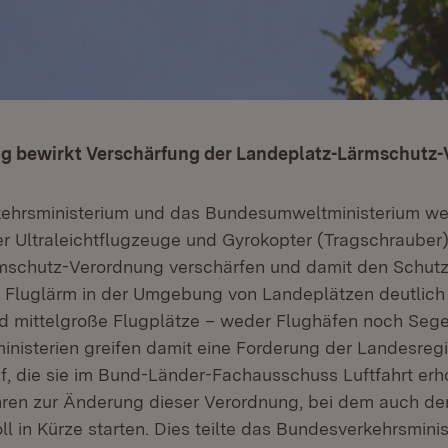
g bewirkt Verschärfung der Landeplatz-Lärmschutz
ehrsministerium und das Bundesumweltministerium we
r Ultraleichtflugzeuge und Gyrokopter (Tragschrauber)
mschutz-Verordnung verschärfen und damit den Schutz
 Fluglärm in der Umgebung von Landeplätzen deutlich
d mittelgroße Flugplätze – weder Flughäfen noch Segel
nisterien greifen damit eine Forderung der Landesreg
, die sie im Bund-Länder-Fachausschuss Luftfahrt erh
hren zur Änderung dieser Verordnung, bei dem auch de
soll in Kürze starten. Dies teilte das Bundesverkehrsmini