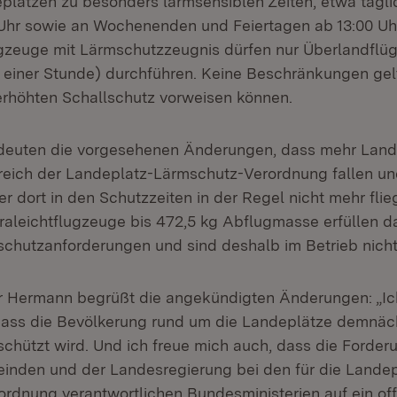
plätzen zu besonders lärmsensiblen Zeiten, etwa tägl
 Uhr sowie an Wochenenden und Feiertagen ab 13:00 Uhr,
gzeuge mit Lärmschutzzeugnis dürfen nur Überlandflü
 einer Stunde) durchführen. Keine Beschränkungen gelt
erhöhten Schallschutz vorweisen können.
edeuten die vorgesehenen Änderungen, dass mehr Land
ich der Landeplatz-Lärmschutz-Verordnung fallen und
r dort in den Schutzzeiten in der Regel nicht mehr flie
ltraleichtflugzeuge bis 472,5 kg Abflugmasse erfüllen 
schutzanforderungen und sind deshalb im Betrieb nicht
r Hermann begrüßt die angekündigten Änderungen: „Ich
dass die Bevölkerung rund um die Landeplätze demnäc
schützt wird. Und ich freue mich auch, dass die Forder
nden und der Landesregierung bei den für die Landep
rdnung verantwortlichen Bundesministerien auf ein of