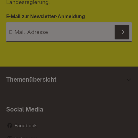
Landesregierung.
E-Mail zur Newsletter-Anmeldung
News
Themenübersicht
Social Media
Facebook