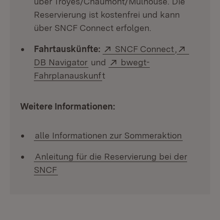
über Troyes/Chaumont/Mulhouse. Die
Reservierung ist kostenfrei und kann
über SNCF Connect erfolgen.
Extern:
(Öffnet in 
Extern:
Fahrtauskünfte:
SNCF Connect
,
(Öffnet in neuem Fenster)
Extern:
DB Navigator
und
bwegt-
(Öffnet in neuem Fenster)
Fahrplanauskunf
t
Weitere Informationen:
alle Informationen zur Sommeraktion
Anleitung für die Reservierung bei der
SNCF