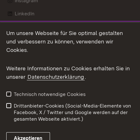
Instagram
LinkedIn
Mastodon
Um unsere Webseite für Sie optimal gestalten
X / Twitter
und verbessern zu können, verwenden wir
Cookies.
Youtube
Weitere Informationen zu Cookies erhalten Sie in
Zum 
unserer
Datenschutzerklärung
.
Kontakt
Datenschutz
Benutzungshinweise
Erklärung zur
Technisch notwendige Cookies
Barrierefreiheit
Drittanbieter-Cookies (Social-Media-Elemente von
Impressum
Cookies
Facebook, X / Twitter und Google werden auf der
gesamten Webseite aktiviert.)
Akzeptieren