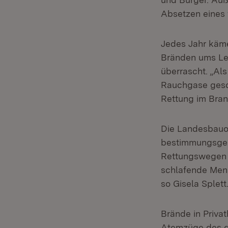
Absetzen eines f
Jedes Jahr käm
Bränden ums Leb
überrascht. „Al
Rauchgase gesch
Rettung im Bran
Die Landesbauo
bestimmungsgem
Rettungswegen 
schlafende Mens
so Gisela Splett
Brände in Priva
Atemzüge des g