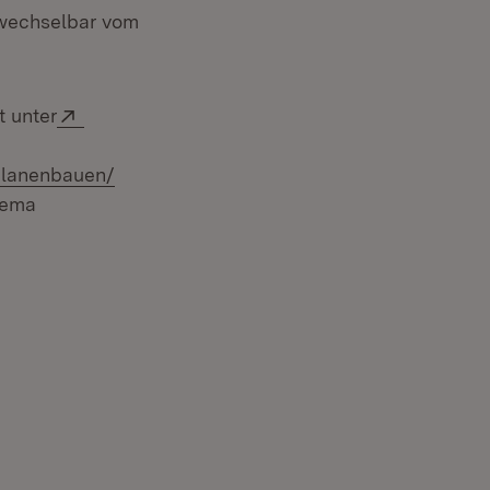
erwechselbar vom
Extern:
t unter
planenbauen/
hema