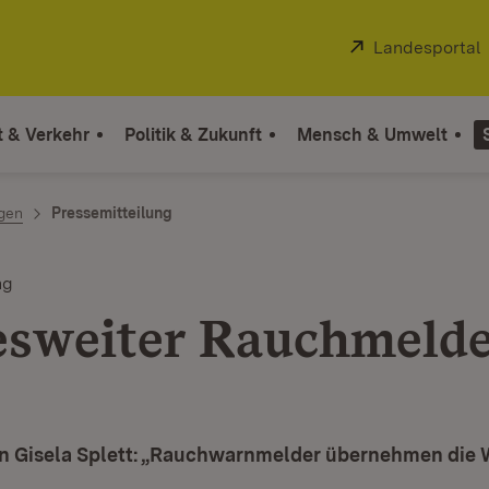
Extern:
Landesportal
t & Verkehr
Politik & Zukunft
Mensch & Umwelt
ngen
Pressemitteilung
ng
sweiter Rauchmelde
in Gisela Splett: „Rauchwarnmelder übernehmen die