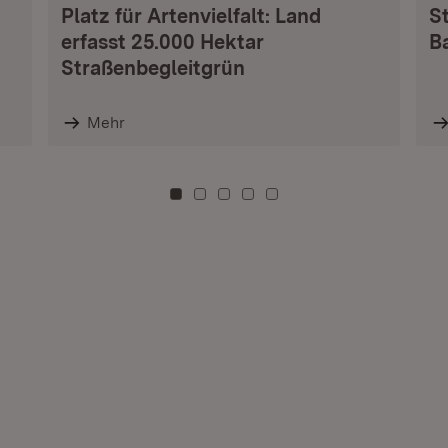
Platz für Artenvielfalt: Land
S
erfasst 25.000 Hektar
B
Straßenbegleitgrün
Mehr
Zu Kachel: 0
Zu Kachel: 3
Zu Kachel: 6
Zu Kachel: 9
Zu Kachel: 12