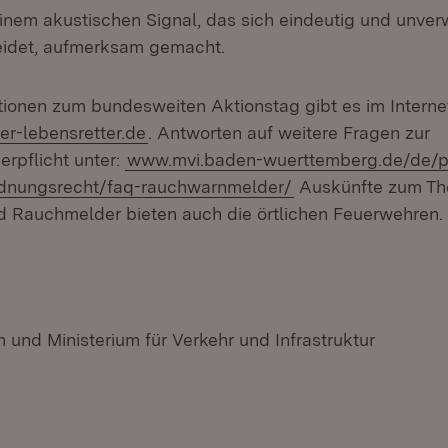
 einem akustischen Signal, das sich eindeutig und unv
eidet, aufmerksam gemacht.
tionen zum bundesweiten Aktionstag gibt es im Interne
(Öffnet in neuem Fenster)
r-lebensretter.de
. Antworten auf weitere Fragen zur
rpflicht unter:
www.mvi.baden-wuerttemberg.de/de/
dnungsrecht/faq-rauchwarnmelder/
Auskünfte zum T
 Rauchmelder bieten auch die örtlichen Feuerwehren.
 und Ministerium für Verkehr und Infrastruktur