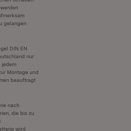
s werden
aufmerksam
zu gelangen
egel DIN EN
eutschland nur
e jedem
zur Montage und
rmen beauftragt
rie nach
ien, die bis zu
t
tterie wird