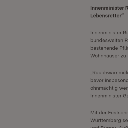
Innenminister 
Lebensretter“
Innenminister R
bundesweiten Ra
bestehende Pfl
Wohnhäuser zu e
„Rauchwarnmelde
bevor insbeson
ohnmächtig werd
Innenminister Ga
Mit der Festsc
Württemberg sei
und Bürger. Au