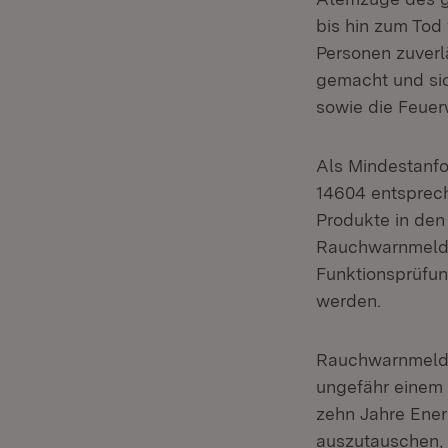
bis hin zum Tod
Personen zuverl
gemacht und sic
sowie die Feuer
Als Mindestanf
14604 entsprec
Produkte in den
Rauchwarnmelde
Funktionsprüfun
werden.
Rauchwarnmelder
ungefähr einem J
zehn Jahre Ener
auszutauschen, w