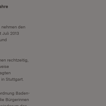
ahre
t, nehmen den
 Juli 2013
 und
en rechtzeitig,
weise
sagten
in Stuttgart.
uordnung Baden-
die Bürgerinnen
 wiederum das