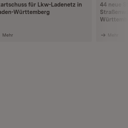
tartschuss für Lkw-Ladenetz in
44 neue S
aden-Württemberg
Straßenwä
Württemb
Mehr
Mehr