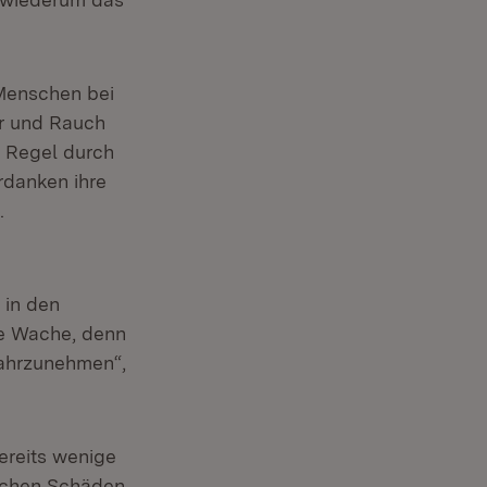
Menschen bei
er und Rauch
r Regel durch
rdanken ihre
.
 in den
e Wache, denn
wahrzunehmen“,
ereits wenige
ichen Schäden