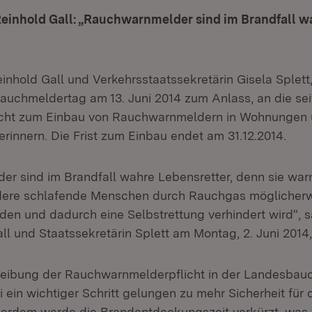
Reinhold Gall: „Rauchwarnmelder sind im Brandfall w
einhold Gall und Verkehrsstaatssekretärin Gisela Splet
uchmeldertag am 13. Juni 2014 zum Anlass, an die seit
icht zum Einbau von Rauchwarnmeldern in Wohnungen
rinnern. Die Frist zum Einbau endet am 31.12.2014.
r sind im Brandfall wahre Lebensretter, denn sie warn
dere schlafende Menschen durch Rauchgas möglicher
en und dadurch eine Selbstrettung verhindert wird“, 
ll und Staatssekretärin Splett am Montag, 2. Juni 2014, 
hreibung der Rauchwarnmelderpflicht in der Landesba
 ein wichtiger Schritt gelungen zu mehr Sicherheit für 
ßerdem werde die Brandentdeckungszeit verkürzt, was