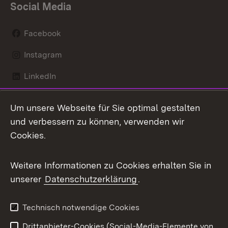
Social Media
Facebook
Instagram
LinkedIn
Mastodon
Um unsere Webseite für Sie optimal gestalten
X / Twitter
und verbessern zu können, verwenden wir
Cookies.
Youtube
Weitere Informationen zu Cookies erhalten Sie in
Zum 
unserer
Datenschutzerklärung
.
Kontakt
Datenschutz
Benutzungshinweise
Erklärung zur
Technisch notwendige Cookies
Barrierefreiheit
Drittanbieter-Cookies (Social-Media-Elemente von