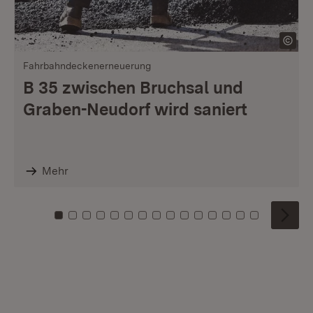
Fahrbahndeckenerneuerung
B 35 zwischen Bruchsal und
Graben-Neudorf wird saniert
Mehr
Zu Kachel: 0
Zu Kachel: 1
Zu Kachel: 2
Zu Kachel: 3
Zu Kachel: 4
Zu Kachel: 5
Zu Kachel: 6
Zu Kachel: 7
Zu Kachel: 8
Zu Kachel: 9
Zu Kachel: 10
Zu Kachel: 11
Zu Kachel: 12
Zu Kachel: 1
Zu Kachel