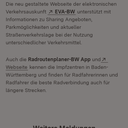
Die neu gestaltete Webseite der elektronischen
Extern:
(Öffnet in neuem Fens
Verkehrsauskunft
EVA-BW
unterstützt mit
Informationen zu Sharing Angeboten,
Parkmöglichkeiten und aktueller
Straßenverkehrslage bei der Nutzung
unterschiedlicher Verkehrsmittel.
Extern:
Auch die
Radroutenplaner-BW App
und
(Öffnet in neuem Fenster)
Webseite
kennen die Impfzentren in Baden-
Württemberg und finden für Radfahrerinnen und
Radfahrer die beste Radverbindung auch für
längere Strecken.