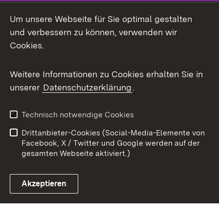
Mastodon
Um unsere Webseite für Sie optimal gestalten
X / Twitter
und verbessern zu können, verwenden wir
Cookies.
Youtube
Weitere Informationen zu Cookies erhalten Sie in
Zum 
unserer
Datenschutzerklärung
.
Kontakt
Datenschutz
Benutzungshinweise
Erklärung zur
Technisch notwendige Cookies
Barrierefreiheit
Drittanbieter-Cookies (Social-Media-Elemente von
Impressum
Cookies
Facebook, X / Twitter und Google werden auf der
gesamten Webseite aktiviert.)
Akzeptieren
Link zum Landesportal