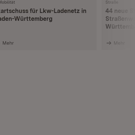
Mobilität
Straße
tartschuss für Lkw-Ladenetz in
44 neue S
aden-Württemberg
Straßenwä
Württemb
Mehr
Mehr