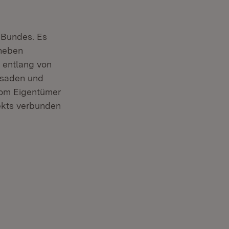
s Bundes. Es
 neben
 entlang von
ssaden und
 vom Eigentümer
ekts verbunden