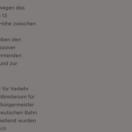
wegen des
 13
 Höhe zwischen
Neben den
ssiver
dämmenden
und zur
 für Verkehr
Ministerium für
rbürgermeister
 Deutschen Bahn
ließend wurden
sch