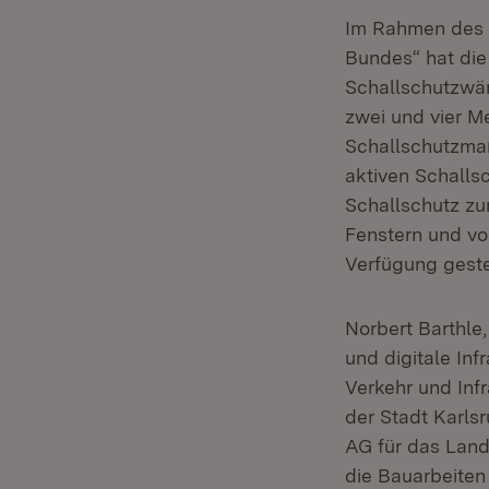
Im Rahmen des 
Bundes“ hat die
Schallschutzwän
zwei und vier Me
Schallschutzmaß
aktiven Schall
Schallschutz zu
Fenstern und vo
Verfügung geste
Norbert Barthle
und digitale Inf
Verkehr und Inf
der Stadt Karls
AG für das Lan
die Bauarbeite