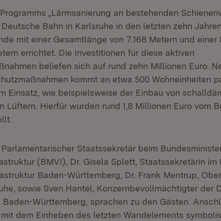
Programms „Lärmsanierung an bestehenden Schienen
 Deutsche Bahn in Karlsruhe in den letzten zehn Jahren
de mit einer Gesamtlänge von 7.168 Metern und einer
tern errichtet. Die Investitionen für diese aktiven
nahmen beliefen sich auf rund zehn Millionen Euro. 
schutzmaßnahmen kommt an etwa 500 Wohneinheiten pa
m Einsatz, wie beispielsweise der Einbau von schall
n Lüftern. Hierfür wurden rund 1,8 Millionen Euro vom B
llt.
, Parlamentarischer Staatssekretär beim Bundesminister
rastruktur (BMVI), Dr. Gisela Splett, Staatssekretärin im 
rastruktur Baden-Württemberg, Dr. Frank Mentrup, Obe
ruhe, sowie Sven Hantel, Konzernbevollmächtigter der
d Baden-Württemberg, sprachen zu den Gästen. Ansch
n mit dem Einheben des letzten Wandelements symboli