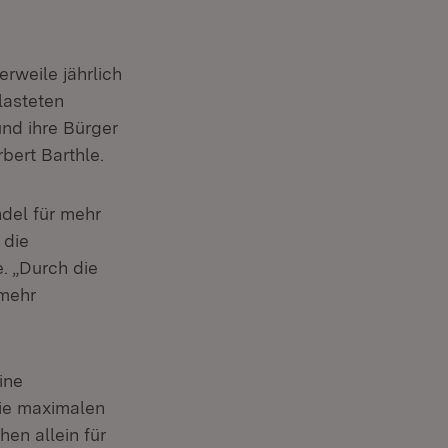
rweile jährlich
lasteten
und ihre Bürger
rbert Barthle.
del für mehr
 die
. „Durch die
 mehr
ine
nie maximalen
en allein für