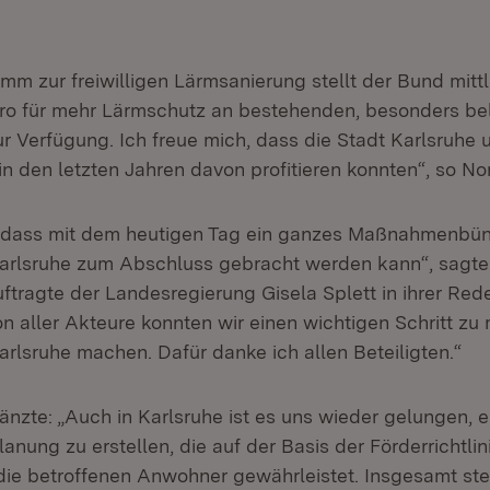
m zur freiwilligen Lärmsanierung stellt der Bund mittle
uro für mehr Lärmschutz an bestehenden, besonders be
r Verfügung. Ich freue mich, dass die Stadt Karlsruhe 
n den letzten Jahren davon profitieren konnten“, so No
, dass mit dem heutigen Tag ein ganzes Maßnahmenbün
arlsruhe zum Abschluss gebracht werden kann“, sagte
tragte der Landesregierung Gisela Splett in ihrer Rede
n aller Akteure konnten wir einen wichtigen Schritt zu
arlsruhe machen. Dafür danke ich allen Beteiligten.“
änzte: „Auch in Karlsruhe ist es uns wieder gelungen, e
nung zu erstellen, die auf der Basis der Förderrichtli
die betroffenen Anwohner gewährleistet. Insgesamt steh