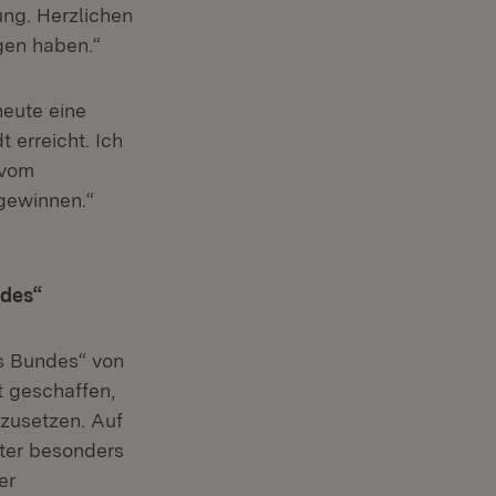
ung. Herzlichen
gen haben.“
heute eine
 erreicht. Ich
 vom
gewinnen.“
ndes“
s Bundes“ von
t geschaffen,
zusetzen. Auf
ter besonders
er