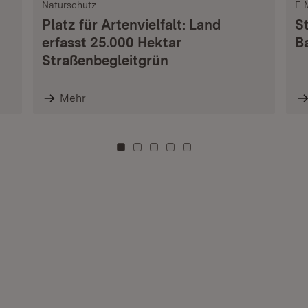
Naturschutz
E-
Platz für Artenvielfalt: Land
S
erfasst 25.000 Hektar
B
Straßenbegleitgrün
Mehr
Zu Kachel: 0
Zu Kachel: 3
Zu Kachel: 6
Zu Kachel: 9
Zu Kachel: 12