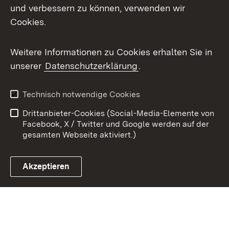
X / Twitter
und verbessern zu können, verwenden wir
Cookies.
Youtube
Weitere Informationen zu Cookies erhalten Sie in
Zum 
unserer
Datenschutzerklärung
.
Kontakt
Datenschutz
Benutzungshinweise
Erklärung zur
Technisch notwendige Cookies
Barrierefreiheit
Drittanbieter-Cookies (Social-Media-Elemente von
Impressum
Cookies
Facebook, X / Twitter und Google werden auf der
gesamten Webseite aktiviert.)
Akzeptieren
Link zum Landesportal