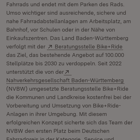
Fahrrads und endet mit dem Parken des Rads.
Umso wichtiger sind ausreichende, sichere und
nahe Fahrradabstellanlagen am Arbeitsplatz, am
Bahnhof, vor Schulen oder in der Nähe von
Einkaufszentren. Das Land Baden-Württemberg
Extern:
(Öffne
verfolgt mit der
Beratungsstelle Bike+Ride
das Ziel, das bestehende Angebot auf 100.000
Stellplätze bis 2030 zu verdoppeln. Seit 2022
Extern:
unterstützt die von der
(Öffne
Nahverkehrsgesellschaft Baden-Württemberg
(NVBW) umgesetzte Beratungsstelle Bike+Ride
die Kommunen und Landkreise kostenfrei bei der
Vorbereitung und Umsetzung von Bike+Ride-
Anlagen in ihrer Umgebung. Mit diesem
erfolgreichen Konzept sicherte sich das Team der
NVBW den ersten Platz beim Deutschen
Fahrradpreis in der Kategorie „Service und