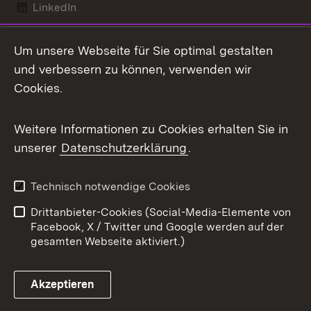
LinkedIn
Mastodon
Um unsere Webseite für Sie optimal gestalten
X / Twitter
und verbessern zu können, verwenden wir
Cookies.
Youtube
Weitere Informationen zu Cookies erhalten Sie in
Zum 
unserer
Datenschutzerklärung
.
Kontakt
Datenschutz
Benutzungshinweise
Erklärung zur
Technisch notwendige Cookies
Barrierefreiheit
Drittanbieter-Cookies (Social-Media-Elemente von
Impressum
Cookies
Facebook, X / Twitter und Google werden auf der
gesamten Webseite aktiviert.)
Akzeptieren
Link zum Landesportal