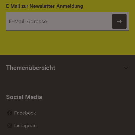
E-Mail zur Newsletter-Anmeldung
News
Themenübersicht
Social Media
Facebook
Instagram