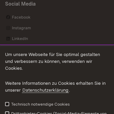
Social Media
Facebook
Instagram
LinkedIn
Mastodon
Um unsere Webseite für Sie optimal gestalten
X / Twitter
und verbessern zu können, verwenden wir
Cookies.
Youtube
Weitere Informationen zu Cookies erhalten Sie in
Zum 
unserer
Datenschutzerklärung
.
Kontakt
Datenschutz
Benutzungshinweise
Erklärung zur
Technisch notwendige Cookies
Barrierefreiheit
Drittanbieter-Cookies (Social-Media-Elemente von