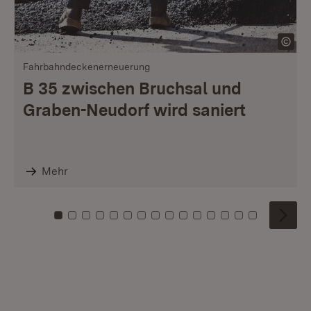
Fahrbahndeckenerneuerung
B 35 zwischen Bruchsal und
Graben-Neudorf wird saniert
Mehr
Zu Kachel: 0
Zu Kachel: 1
Zu Kachel: 2
Zu Kachel: 3
Zu Kachel: 4
Zu Kachel: 5
Zu Kachel: 6
Zu Kachel: 7
Zu Kachel: 8
Zu Kachel: 9
Zu Kachel: 10
Zu Kachel: 11
Zu Kachel: 12
Zu Kachel: 1
Zu Kachel