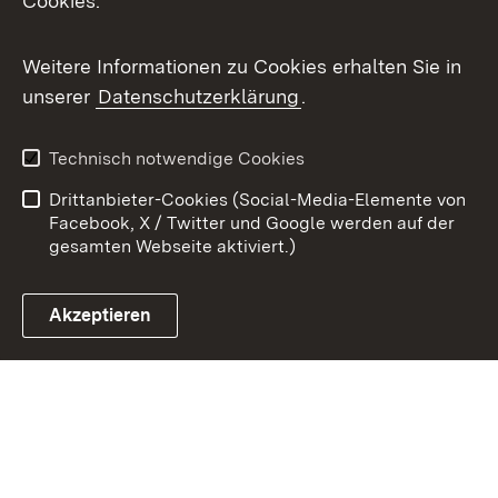
Cookies.
Youtube
Weitere Informationen zu Cookies erhalten Sie in
Zum 
unserer
Datenschutzerklärung
.
Kontakt
Datenschutz
Benutzungshinweise
Erklärung zur
Technisch notwendige Cookies
Barrierefreiheit
Drittanbieter-Cookies (Social-Media-Elemente von
Impressum
Cookies
Facebook, X / Twitter und Google werden auf der
gesamten Webseite aktiviert.)
Akzeptieren
Link zum Landesportal