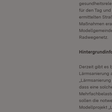
gesundheitsrel
für den Tag und
ermittelten Str
Maßnahmen erarb
Modellgemeinde
Radwegenetz.
Hintergrundinf
Derzeit gibt es
Lärmsanierung 
„Lärmsanierung 
dass eine solch
Mehrfachbelast
sollen die not
Modellprojekt „