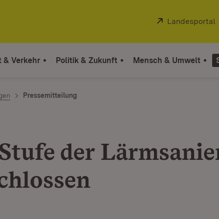
Extern:
Landesportal
t & Verkehr
Politik & Zukunft
Mensch & Umwelt
ngen
Pressemitteilung
 Stufe der Lärmsani
chlossen