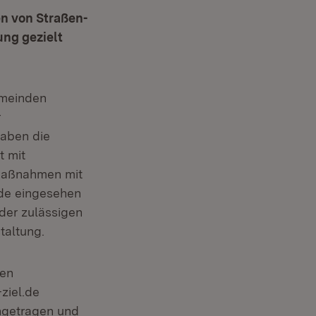
en von Straßen-
ng gezielt
emeinden
r
haben die
t mit
 Maßnahmen mit
.de eingesehen
der zulässigen
taltung.
ben
ziel.de
eingetragen und