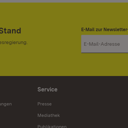
 Stand
E-Mail zur Newslett
esregierung.
Service
lungen
Presse
Mediathek
Publikationen