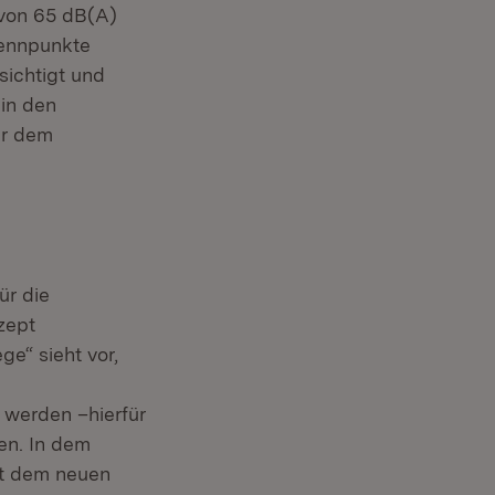
von 65 dB(A)
rennpunkte
sichtigt und
in den
er dem
ür die
zept
e“ sieht vor,
werden –hierfür
en. In dem
mit dem neuen