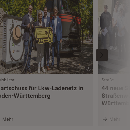
Mobilität
Straße
tartschuss für Lkw-Ladenetz in
44 neue S
aden-Württemberg
Straßenwä
Württemb
Mehr
Mehr