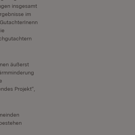
ngen insgesamt
ergebnisse im
 GutachterInenn
ie
chgutachtern
.
unen äußerst
 Lärmminderung
e
ndes Projekt“,
meinden
 bestehen