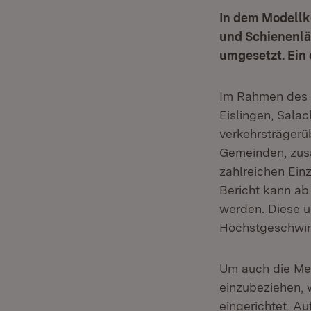
In dem Modellko
und Schienenlä
umgesetzt. Ein
Im Rahmen des M
Eislingen, Salac
verkehrsträgerü
Gemeinden, zusa
zahlreichen Ein
Bericht kann ab
werden. Diese 
Höchstgeschwin
Um auch die Me
einzubeziehen, w
eingerichtet. Au