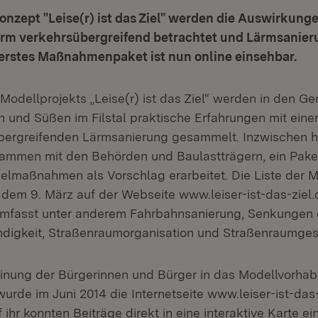
nzept "Leise(r) ist das Ziel" werden die Auswirkung
rm verkehrsübergreifend betrachtet und Lärmsanieru
 erstes Maßnahmenpaket ist nun online einsehbar.
odellprojekts „Leise(r) ist das Ziel“ werden in den G
h und Süßen im Filstal praktische Erfahrungen mit eine
bergreifenden Lärmsanierung gesammelt. Inzwischen 
mmen mit den Behörden und Baulastträgern, ein Pake
zelmaßnahmen als Vorschlag erarbeitet. Die Liste der
 dem 9. März auf der Webseite www.leiser-ist-das-ziel
umfasst unter anderem Fahrbahnsanierung, Senkungen 
digkeit, Straßenraumorganisation und Straßenraumges
inung der Bürgerinnen und Bürger in das Modellvorha
urde im Juni 2014 die Internetseite www.leiser-ist-das-
f ihr konnten Beiträge direkt in eine interaktive Karte 