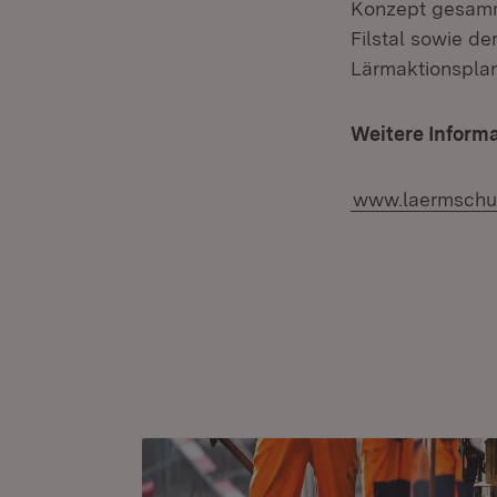
Konzept gesamme
Filstal sowie d
Lärmaktionspla
Weitere Inform
www.laermschu