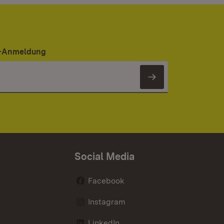
er-Anmeldung
Newsletter 
Social Media
Facebook
Instagram
LinkedIn