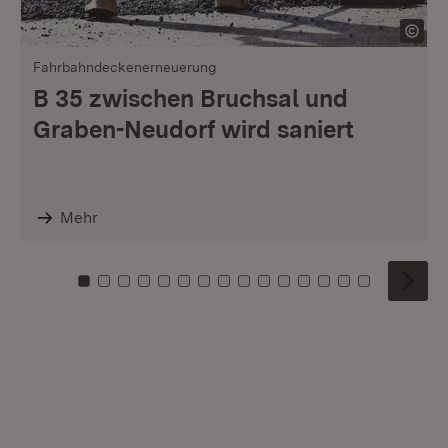
Fahrbahndeckenerneuerung
B 35 zwischen Bruchsal und
Graben-Neudorf wird saniert
Mehr
Zu Kachel: 0
Zu Kachel: 1
Zu Kachel: 2
Zu Kachel: 3
Zu Kachel: 4
Zu Kachel: 5
Zu Kachel: 6
Zu Kachel: 7
Zu Kachel: 8
Zu Kachel: 9
Zu Kachel: 10
Zu Kachel: 11
Zu Kachel: 12
Zu Kachel: 1
Zu Kachel