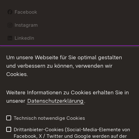
Facebook
Instagram
LinkedIn
Mastodon
Um unsere Webseite für Sie optimal gestalten
X / Twitter
und verbessern zu können, verwenden wir
Cookies.
Youtube
Weitere Informationen zu Cookies erhalten Sie in
Zum 
unserer
Datenschutzerklärung
.
Kontakt
Datenschutz
Benutzungshinweise
Erklärung zur
Technisch notwendige Cookies
Barrierefreiheit
Drittanbieter-Cookies (Social-Media-Elemente von
Impressum
Cookies
Facebook, X / Twitter und Google werden auf der