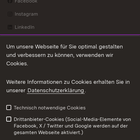
Facebook
Instagram
LinkedIn
Mastodon
Um unsere Webseite für Sie optimal gestalten
X / Twitter
und verbessern zu können, verwenden wir
Cookies.
Youtube
Weitere Informationen zu Cookies erhalten Sie in
Zum 
unserer
Datenschutzerklärung
.
Kontakt
Datenschutz
Benutzungshinweise
Erklärung zur
Technisch notwendige Cookies
Barrierefreiheit
Drittanbieter-Cookies (Social-Media-Elemente von
Impressum
Cookies
Facebook, X / Twitter und Google werden auf der
gesamten Webseite aktiviert.)