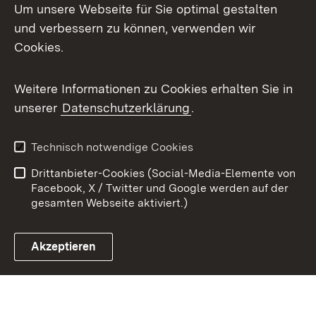
Um unsere Webseite für Sie optimal gestalten
X / Twitter
und verbessern zu können, verwenden wir
Cookies.
Youtube
Weitere Informationen zu Cookies erhalten Sie in
Zum 
unserer
Datenschutzerklärung
.
Kontakt
Datenschutz
Benutzungshinweise
Erklärung zur
Technisch notwendige Cookies
Barrierefreiheit
Drittanbieter-Cookies (Social-Media-Elemente von
Impressum
Cookies
Facebook, X / Twitter und Google werden auf der
gesamten Webseite aktiviert.)
Akzeptieren
Link zum Landesportal