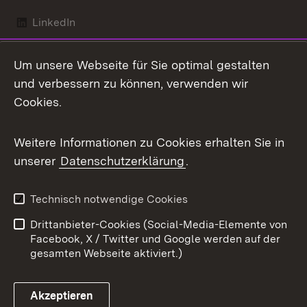
LinkedIn
Mastodon
Um unsere Webseite für Sie optimal gestalten
X / Twitter
und verbessern zu können, verwenden wir
Cookies.
Youtube
Weitere Informationen zu Cookies erhalten Sie in
Zum 
unserer
Datenschutzerklärung
.
Kontakt
Datenschutz
Benutzungshinweise
Erklärung zur
Technisch notwendige Cookies
Barrierefreiheit
Drittanbieter-Cookies (Social-Media-Elemente von
Impressum
Cookies
Facebook, X / Twitter und Google werden auf der
gesamten Webseite aktiviert.)
Akzeptieren
Link zum Landesportal