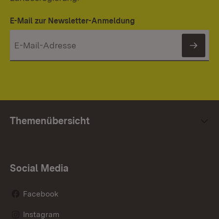
E-Mail zur Newsletter-Anmeldung
News
Themenübersicht
Social Media
Facebook
Instagram