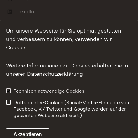
LinkedIn
Mastodon
Um unsere Webseite für Sie optimal gestalten
X / Twitter
und verbessern zu können, verwenden wir
Cookies.
Youtube
Weitere Informationen zu Cookies erhalten Sie in
Zum 
unserer
Datenschutzerklärung
.
Kontakt
Datenschutz
Benutzungshinweise
Erklärung zur
Technisch notwendige Cookies
Barrierefreiheit
Drittanbieter-Cookies (Social-Media-Elemente von
Impressum
Cookies
Facebook, X / Twitter und Google werden auf der
gesamten Webseite aktiviert.)
Akzeptieren