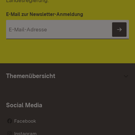
Landesregierung.
E-Mail zur Newsletter-Anmeldung
News
Themenübersicht
Social Media
Facebook
Instagram