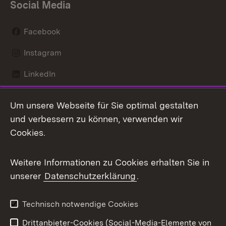
Social Media
Facebook
Instagram
LinkedIn
Mastodon
Um unsere Webseite für Sie optimal gestalten
X / Twitter
und verbessern zu können, verwenden wir
Cookies.
Youtube
Weitere Informationen zu Cookies erhalten Sie in
Zum 
unserer
Datenschutzerklärung
.
Kontakt
Datenschutz
Benutzungshinweise
Erklärung zur
Technisch notwendige Cookies
Barrierefreiheit
Drittanbieter-Cookies (Social-Media-Elemente von
Impressum
Cookies