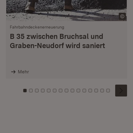
Fahrbahndeckenerneuerung
B 35 zwischen Bruchsal und
Graben-Neudorf wird saniert
Mehr
Zu Kachel: 0
Zu Kachel: 1
Zu Kachel: 2
Zu Kachel: 3
Zu Kachel: 4
Zu Kachel: 5
Zu Kachel: 6
Zu Kachel: 7
Zu Kachel: 8
Zu Kachel: 9
Zu Kachel: 10
Zu Kachel: 11
Zu Kachel: 12
Zu Kachel: 1
Zu Kachel