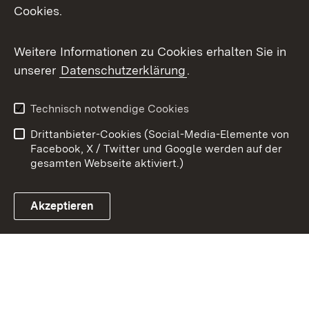
Cookies.
Youtube
Weitere Informationen zu Cookies erhalten Sie in
Zum 
unserer
Datenschutzerklärung
.
Kontakt
Datenschutz
Benutzungshinweise
Erklärung zur
Technisch notwendige Cookies
Barrierefreiheit
Drittanbieter-Cookies (Social-Media-Elemente von
Impressum
Cookies
Facebook, X / Twitter und Google werden auf der
gesamten Webseite aktiviert.)
Akzeptieren
Link zum Landesportal