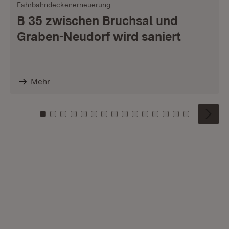
Fahrbahndeckenerneuerung
B 35 zwischen Bruchsal und
Graben-Neudorf wird saniert
Mehr
Zu Kachel: 0
Zu Kachel: 1
Zu Kachel: 2
Zu Kachel: 3
Zu Kachel: 4
Zu Kachel: 5
Zu Kachel: 6
Zu Kachel: 7
Zu Kachel: 8
Zu Kachel: 9
Zu Kachel: 10
Zu Kachel: 11
Zu Kachel: 12
Zu Kachel: 1
Zu Kachel