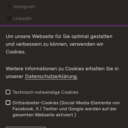
Instagram
LinkedIn
Mastodon
Um unsere Webseite für Sie optimal gestalten
X / Twitter
und verbessern zu können, verwenden wir
Cookies.
Youtube
Weitere Informationen zu Cookies erhalten Sie in
Zum 
unserer
Datenschutzerklärung
.
Kontakt
Datenschutz
Benutzungshinweise
Erklärung zur
Technisch notwendige Cookies
Barrierefreiheit
Drittanbieter-Cookies (Social-Media-Elemente von
Impressum
Cookies
Facebook, X / Twitter und Google werden auf der
gesamten Webseite aktiviert.)