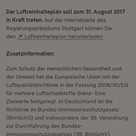
Der Luftreinhalteplan soll zum 31. August 2017
in Kraft treten.
Auf der Internetseite des
Regierungspräsidums Stuttgart können Sie
Extern:
(Öffnet in n
den
Luftreinhalteplan herunterladen
.
Zusatzinformation:
Zum Schutz der menschlichen Gesundheit und
der Umwelt hat die Europäische Union mit der
Luftqualitätsrichtlinie in der Fassung 2008/50/EG
für mehrere Luftschadstoffe Grenz- bzw.
Zielwerte festgelegt. In Deutschland ist die
Richtlinie im Bundes-Immissionsschutzgesetz
(BImSchG) und insbesondere der 39. Verordnung
zur Durchführung des Bundes-
Immissionsschutzgesetzes (39. BImSchV)