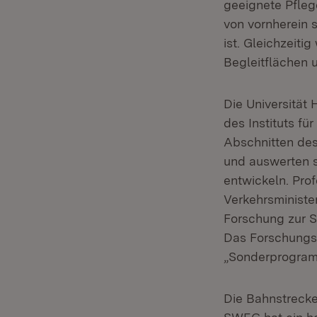
geeignete Pfle
von vornherein 
ist. Gleichzeiti
Begleitflächen u
Die Universität 
des Instituts f
Abschnitten de
und auswerten s
entwickeln. Prof
Verkehrsminist
Forschung zur S
Das Forschungs
„Sonderprogramm
Die Bahnstrecke