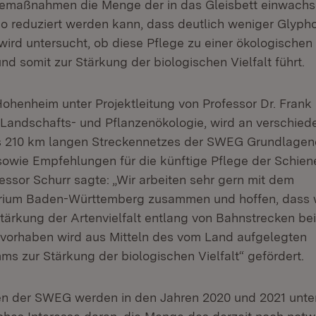
gemaßnahmen die Menge der in das Gleisbett einwach
so reduziert werden kann, dass deutlich weniger Glypho
g wird untersucht, ob diese Pflege zu einer ökologische
nd somit zur Stärkung der biologischen Vielfalt führt.
Hohenheim unter Projektleitung von Professor Dr. Frank 
ür Landschafts- und Pflanzenökologie, wird an verschie
s 210 km langen Streckennetzes der SWEG Grundlagen
owie Empfehlungen für die künftige Pflege der Schien
essor Schurr sagte: „Wir arbeiten sehr gern mit dem
erium Baden-Württemberg zusammen und hoffen, dass w
tärkung der Artenvielfalt entlang von Bahnstrecken be
vorhaben wird aus Mitteln des vom Land aufgelegten
s zur Stärkung der biologischen Vielfalt“ gefördert.
n der SWEG werden in den Jahren 2020 und 2021 unter