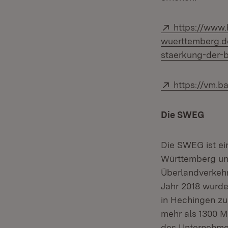
Extern:
https://www
wuerttemberg.d
staerkung-der-bi
Extern:
https://vm.
Die SWEG
Die SWEG ist ei
Württemberg und
Überlandverkehr
Jahr 2018 wurde
in Hechingen z
mehr als 1300 Mi
des Unternehme