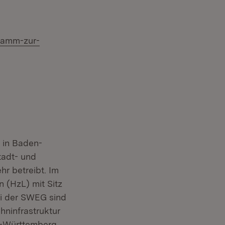
ramm-zur-
m Fenster)
neuem Fenster)
 in Baden-
tadt- und
r betreibt. Im
 (HzL) mit Sitz
i der SWEG sind
hninfrastruktur
n-Württemberg