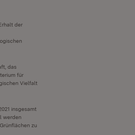
rhalt der
e
logischen
ft, das
terium für
gischen Vielfalt
/2021 insgesamt
el werden
 Grünflächen zu