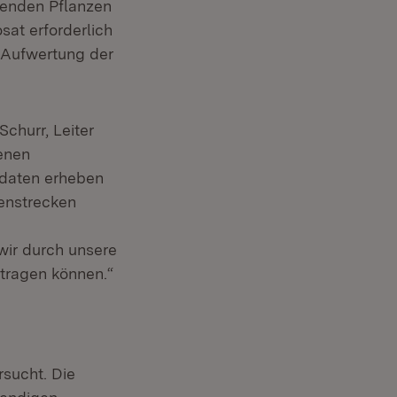
senden Pflanzen
sat erforderlich
n Aufwertung der
Schurr, Leiter
denen
daten erheben
enstrecken
ir durch unsere
itragen können.“
sucht. Die