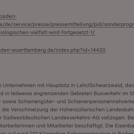
.baden-
e/de/service/presse/pressemitteilung/pid/sonderprog
(Öffnet in neue
ologischen-vielfalt-wird-fortgesetzt-1/
(Öffnet in 
baden-wuerttemberg.de/index.php?id=14420
n Unternehmen mit Hauptsitz in Lahr/Schwarzwald, das
 in teilweise angrenzenden Gebieten Busverkehr im S
 sowie Schienengüter- und Schienenpersonennahverkeh
 die Verschmelzung der Hohenzollerischen Landesbahn
ur Südwestdeutschen Landesverkehrs-AG vollzogen. Be
tarbeiterinnen und Mitarbeiter beschäftigt. Die Eisenba
ns auf rund 210 Kilometern Schienenstrecken in Bade