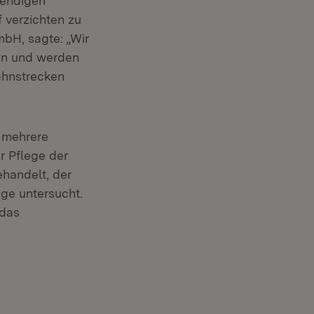
wendigen
f verzichten zu
bH, sagte: „Wir
nen und werden
ahnstrecken
 mehrere
r Pflege der
ehandelt, der
ege untersucht.
 das