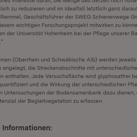
hes Interesse daran, die Menge des derzeit noch not
ich zu reduzieren und im Idealfall letztlich ganz darau
 Remmel, Geschäftsführer der SWEG Schienenwege Gm
diesem wichtigen Forschungsprojekt mitwirken zu kön
n der Universität Hohenheim bei der Pflege unserer B
.“
umen (Oberrhein und Schwäbische Alb) werden jeweils
 angelegt, die Streckenabschnitte mit unterschiedliche
on enthalten. Jede Versuchsfläche wird glyphosatfrei b
uantifiziert und die Wirkung der unterschiedlichen Pfl
n Untersuchungen der Bodensamenbank dazu dienen,
enzial der Begleitvegetation zu erfassen.
 Informationen: