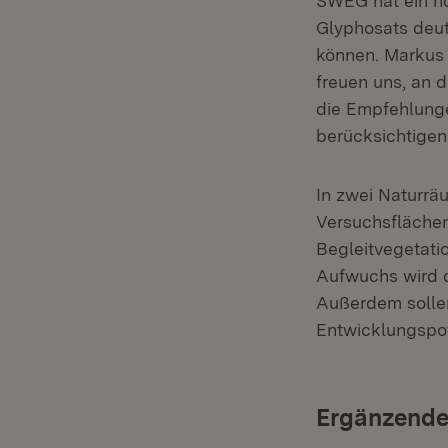
SWEG hat ein ho
Glyphosats deutl
können. Markus
freuen uns, an 
die Empfehlunge
berücksichtigen
In zwei Naturrä
Versuchsflächen
Begleitvegetati
Aufwuchs wird q
Außerdem solle
Entwicklungspot
Ergänzende