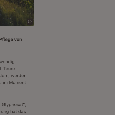
Pflege von
twendig.
. Teure
ndern, werden
es im Moment
m Glyphosat“,
rung hat das