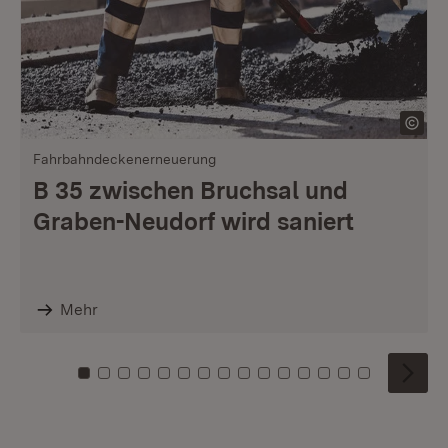
Fahrbahndeckenerneuerung
B 35 zwischen Bruchsal und
Graben-Neudorf wird saniert
Mehr
Zu Kachel: 0
Zu Kachel: 1
Zu Kachel: 2
Zu Kachel: 3
Zu Kachel: 4
Zu Kachel: 5
Zu Kachel: 6
Zu Kachel: 7
Zu Kachel: 8
Zu Kachel: 9
Zu Kachel: 10
Zu Kachel: 11
Zu Kachel: 12
Zu Kachel: 1
Zu Kachel