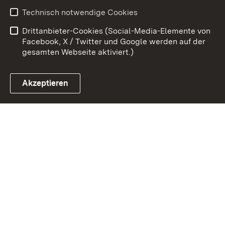
Benutzungshinweise
Erklärung zur
Technisch notwendige Cookies
Barrierefreiheit
Drittanbieter-Cookies (Social-Media-Elemente von
Impressum
Cookies
Facebook, X / Twitter und Google werden auf der
gesamten Webseite aktiviert.)
Akzeptieren
Link zum Landesportal