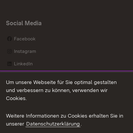
Social Media
Facebook
Instagram
LinkedIn
Mastodon
Um unsere Webseite für Sie optimal gestalten
X / Twitter
und verbessern zu können, verwenden wir
Cookies.
Youtube
Weitere Informationen zu Cookies erhalten Sie in
Zum 
unserer
Datenschutzerklärung
.
Kontakt
Datenschutz