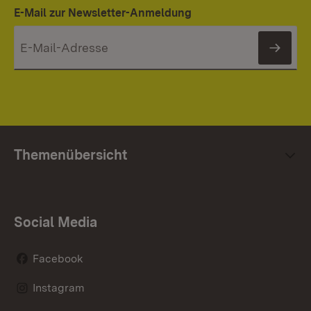
E-Mail zur Newsletter-Anmeldung
News
Themenübersicht
Social Media
Facebook
Instagram