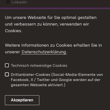
LinkedIn
Mastodon
Um unsere Webseite für Sie optimal gestalten
X / Twitter
und verbessern zu können, verwenden wir
Cookies.
Youtube
Weitere Informationen zu Cookies erhalten Sie in
Zum 
unserer
Datenschutzerklärung
.
Kontakt
Datenschutz
Benutzungshinweise
Erklärung zur
Technisch notwendige Cookies
Barrierefreiheit
Drittanbieter-Cookies (Social-Media-Elemente von
Impressum
Cookies
Facebook, X / Twitter und Google werden auf der
gesamten Webseite aktiviert.)
Akzeptieren
Link zum Landesportal