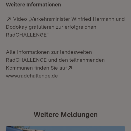
Weitere Informationen
Extern:
(Öffnet in neuem Fenster)
Video
„Verkehrsminister Winfried Hermann und
Dodokay gratulieren zur erfolgreichen
RadCHALLENGE“
Alle Informationen zur landesweiten
RadCHALLENGE und den teilnehmenden
Extern:
Kommunen finden Sie auf
(Öffnet in neuem Fenster)
www.radchallenge.de
Weitere Meldungen