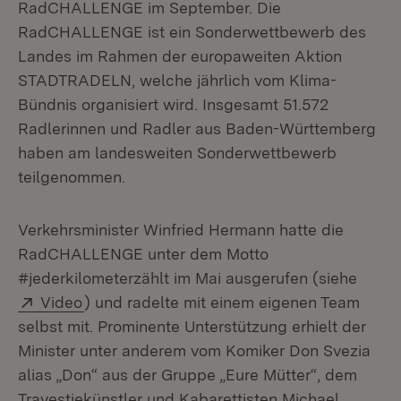
RadCHALLENGE im September. Die
RadCHALLENGE ist ein Sonderwettbewerb des
Landes im Rahmen der europaweiten Aktion
STADTRADELN, welche jährlich vom Klima-
Bündnis organisiert wird. Insgesamt 51.572
Radlerinnen und Radler aus Baden-Württemberg
haben am landesweiten Sonderwettbewerb
teilgenommen.
Verkehrsminister Winfried Hermann hatte die
RadCHALLENGE unter dem Motto
#jederkilometerzählt im Mai ausgerufen (siehe
Extern:
(Öffnet in neuem Fenster)
Video
) und radelte mit einem eigenen Team
selbst mit. Prominente Unterstützung erhielt der
Minister unter anderem vom Komiker Don Svezia
alias „Don“ aus der Gruppe „Eure Mütter“, dem
Travestiekünstler und Kabarettisten Michael