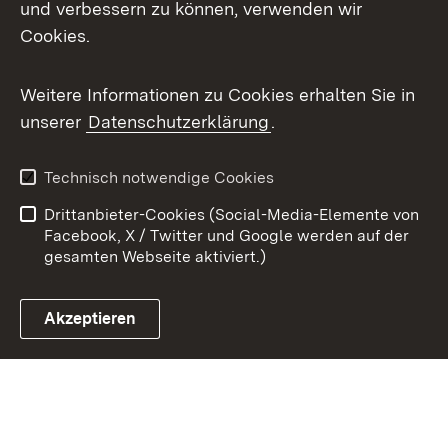
X / Twitter
und verbessern zu können, verwenden wir
Cookies.
Youtube
Weitere Informationen zu Cookies erhalten Sie in
Zum 
unserer
Datenschutzerklärung
.
Kontakt
Datenschutz
Benutzungshinweise
Erklärung zur
Technisch notwendige Cookies
Barrierefreiheit
Drittanbieter-Cookies (Social-Media-Elemente von
Impressum
Cookies
Facebook, X / Twitter und Google werden auf der
gesamten Webseite aktiviert.)
Akzeptieren
Link zum Landesportal