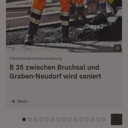
Fahrbahndeckenerneuerung
B 35 zwischen Bruchsal und
Graben-Neudorf wird saniert
Mehr
Zu Kachel: 0
Zu Kachel: 1
Zu Kachel: 2
Zu Kachel: 3
Zu Kachel: 4
Zu Kachel: 5
Zu Kachel: 6
Zu Kachel: 7
Zu Kachel: 8
Zu Kachel: 9
Zu Kachel: 10
Zu Kachel: 11
Zu Kachel: 12
Zu Kachel: 1
Zu Kachel