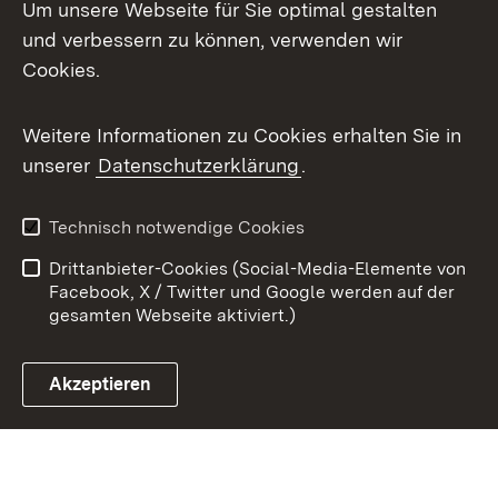
Um unsere Webseite für Sie optimal gestalten
X / Twitter
und verbessern zu können, verwenden wir
Cookies.
Youtube
Weitere Informationen zu Cookies erhalten Sie in
Zum 
unserer
Datenschutzerklärung
.
Kontakt
Datenschutz
Benutzungshinweise
Erklärung zur
Technisch notwendige Cookies
Barrierefreiheit
Drittanbieter-Cookies (Social-Media-Elemente von
Impressum
Cookies
Facebook, X / Twitter und Google werden auf der
gesamten Webseite aktiviert.)
Akzeptieren
Link zum Landesportal