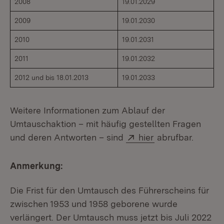
2008
19.01.2029
2009
19.01.2030
2010
19.01.2031
2011
19.01.2032
2012 und bis 18.01.2013
19.01.2033
Weitere Informationen zum Ablauf der
Umtauschaktion – mit häufig gestellten Fragen
Extern:
(Öffnet in neuem
und deren Antworten – sind
hier
abrufbar.
Anmerkung:
Die Frist für den Umtausch des Führerscheins für
zwischen 1953 und 1958 geborene wurde
verlängert. Der Umtausch muss jetzt bis Juli 2022