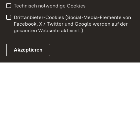
Benutzungshinweise
Erklärung zur
Technisch notwendige Cookies
Barrierefreiheit
Drittanbieter-Cookies (Social-Media-Elemente von
Impressum
Cookies
Facebook, X / Twitter und Google werden auf der
gesamten Webseite aktiviert.)
Akzeptieren
Link zum Landesportal