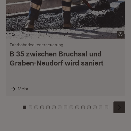
Fahrbahndeckenerneuerung
B 35 zwischen Bruchsal und
Graben-Neudorf wird saniert
Mehr
Zu Kachel: 0
Zu Kachel: 1
Zu Kachel: 2
Zu Kachel: 3
Zu Kachel: 4
Zu Kachel: 5
Zu Kachel: 6
Zu Kachel: 7
Zu Kachel: 8
Zu Kachel: 9
Zu Kachel: 10
Zu Kachel: 11
Zu Kachel: 12
Zu Kachel: 1
Zu Kachel