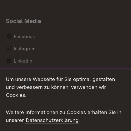
Social Media
Facebook
Instagram
LinkedIn
Mastodon
Um unsere Webseite für Sie optimal gestalten
X / Twitter
und verbessern zu können, verwenden wir
Cookies.
Youtube
Weitere Informationen zu Cookies erhalten Sie in
Zum 
unserer
Datenschutzerklärung
.
Kontakt
Datenschutz