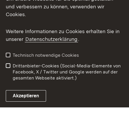
X / Twitter
und verbessern zu können, verwenden wir
Cookies.
Youtube
Weitere Informationen zu Cookies erhalten Sie in
Zum 
unserer
Datenschutzerklärung
.
Kontakt
Datenschutz
Benutzungshinweise
Erklärung zur
Technisch notwendige Cookies
Barrierefreiheit
Drittanbieter-Cookies (Social-Media-Elemente von
Impressum
Cookies
Facebook, X / Twitter und Google werden auf der
gesamten Webseite aktiviert.)
Akzeptieren
Link zum Landesportal