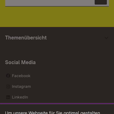
News
Themenübersicht
Social Media
Facebook
Instagram
LinkedIn
Mastodon
Um unsere Webseite für Sie optimal gestalten