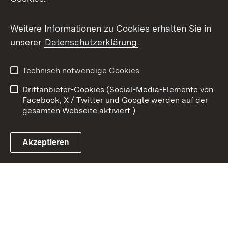
Youtube
Weitere Informationen zu Cookies erhalten Sie in
Zum 
unserer
Datenschutzerklärung
.
Kontakt
Datenschutz
Benutzungshinweise
Erklärung zur
Technisch notwendige Cookies
Barrierefreiheit
Drittanbieter-Cookies (Social-Media-Elemente von
Impressum
Cookies
Facebook, X / Twitter und Google werden auf der
gesamten Webseite aktiviert.)
Akzeptieren
Link zum Landesportal