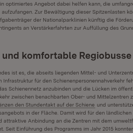
 optimiertes Angebot dabei helfen kann, die umfangr
aufzufangen. Zur Bewältigung dieser Spitzenlasten kö
abenträger der Nationalparklinien künftig die Förder
ntingents an Verstärkerfahrten zur Auffüllung des Grun
 und komfortable Regiobusse
des ist es, die abseits liegenden Mittel- und Unterzent
 Infrastruktur für den Schienenpersonennahverkehr fehl
as Schienennetz anzubinden und die Lücken im öffent
ehr zwischen benachbarten Ober- und Mittelzentren z
(Öffnet in neue
änzen den Stundentakt auf der Schiene
und unterstüt
angebots in der Fläche. Damit wird für den ländliche
 attraktive Anbindung an die Zentren mit dem umwelt
t. Seit Einführung des Programms im Jahr 2015 konnt