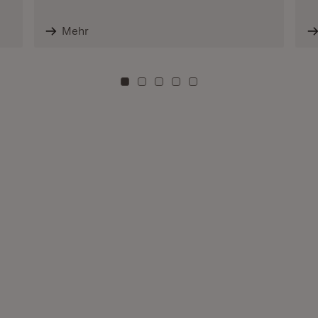
Mehr
Zu Kachel: 0
Zu Kachel: 3
Zu Kachel: 6
Zu Kachel: 9
Zu Kachel: 12