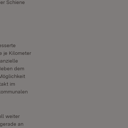
der Schiene
esserte
 je Kilometer
anzielle
. Neben dem
Möglichkeit
takt im
e kommunalen
l weiter
 gerade an