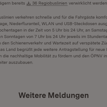
Download:
(Öffnet in neuem Fe
ägern bereits
36 Regiobuslinien
verwirklicht werden
slinien verkehren schnelle und für die Fahrgäste komf
lage, Niederfluranteil, WLAN und USB-Steckdosen ausge
ochentagen in der Zeit von 5 Uhr bis 24 Uhr, an Samsta
an Sonntagen von 7 Uhr bis 24 Uhr jeweils im Stundenta
den Schienenverkehr und Wartezeit auf verspätete Zü
Das Land begrüßt jede weitere Antragstellung für neue 
m die nachhaltige Mobilität zu fördern und den ÖPNV i
iter auszubauen.
Weitere Meldungen