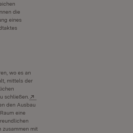
eichen
nnen die
ung eines
dtaktes
ren, wo es an
t, mittels der
lichen
Extern:
u schließen.
m Fenster)
zen den Ausbau
n Raum eine
freundlichen
en zusammen mit