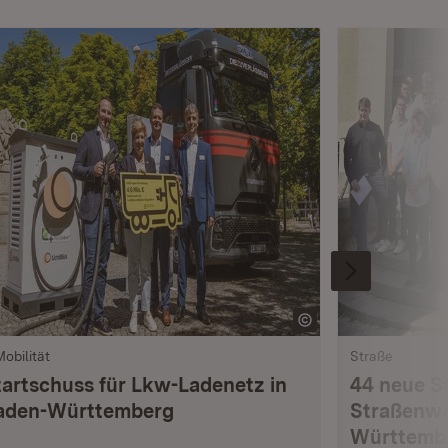
Mobilität
Straße
tartschuss für Lkw-Ladenetz in
44 neue S
aden-Württemberg
Straßenwä
Württemb