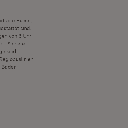
nster)
.
ortable Busse,
stattet sind.
gen von 6 Uhr
kt. Sichere
ge sind
Regiobuslinien
n Baden-