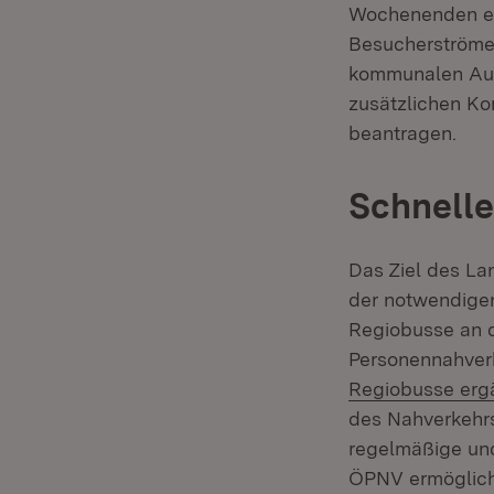
Wochenenden ein
Besucherströme 
kommunalen Aufg
zusätzlichen Ko
beantragen.
Schnelle
Das Ziel des Lan
der notwendigen
Regiobusse an d
Personennahverk
Regiobusse erg
des Nahverkehrs
regelmäßige und
ÖPNV ermöglich