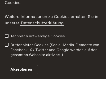
Cookies.
Youtube
Weitere Informationen zu Cookies erhalten Sie in
Zum 
unserer
Datenschutzerklärung
.
Kontakt
Datenschutz
Benutzungshinweise
Erklärung zur
Technisch notwendige Cookies
Barrierefreiheit
Drittanbieter-Cookies (Social-Media-Elemente von
Impressum
Cookies
Facebook, X / Twitter und Google werden auf der
gesamten Webseite aktiviert.)
Akzeptieren
Link zum Landesportal