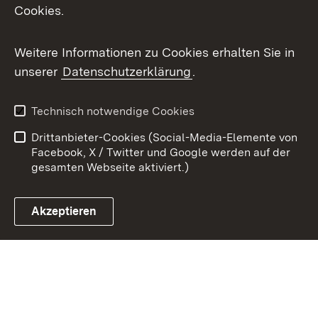
Cookies.
Youtube
Weitere Informationen zu Cookies erhalten Sie in
Zum 
unserer
Datenschutzerklärung
.
Kontakt
Datenschutz
Benutzungshinweise
Erklärung zur
Technisch notwendige Cookies
Barrierefreiheit
Drittanbieter-Cookies (Social-Media-Elemente von
Impressum
Cookies
Facebook, X / Twitter und Google werden auf der
gesamten Webseite aktiviert.)
Akzeptieren
Link zum Landesportal