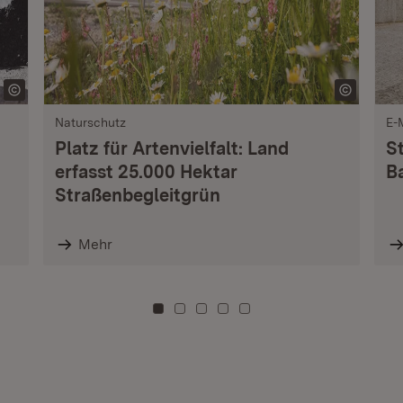
Naturschutz
E-
Platz für Artenvielfalt: Land
S
erfasst 25.000 Hektar
B
Straßenbegleitgrün
Mehr
Zu Kachel: 0
Zu Kachel: 3
Zu Kachel: 6
Zu Kachel: 9
Zu Kachel: 12