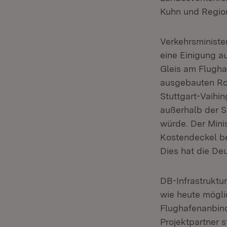
Kuhn und Region
Verkehrsministe
eine Einigung au
Gleis am Flugha
ausgebauten Roh
Stuttgart-Vaihi
außerhalb der 
würde. Der Mini
Kostendeckel bez
Dies hat die De
DB-Infrastruktu
wie heute mögli
Flughafenanbind
Projektpartner 