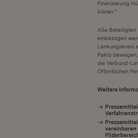
Finanzierung mü
klären.“
Alle Beteiligte
einbezogen werd
Lenkungskreis a
Pakts bewegen,
die Verbund-La
Öffentlichen Pe
Weitere Inform
Pressemittei
Verfahrenstr
Pressemittei
vereinbaren 
Filderbereic