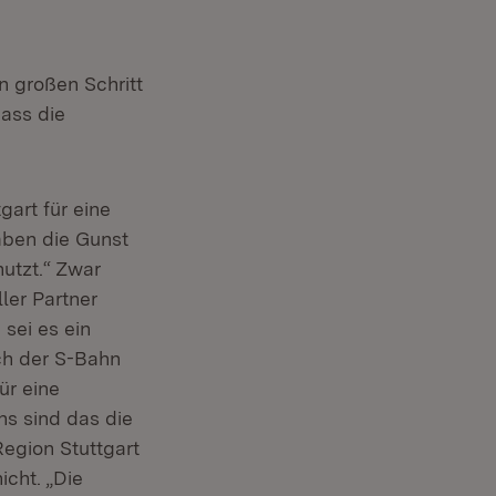
 großen Schritt
dass die
art für eine
aben die Gunst
utzt.“ Zwar
ler Partner
 sei es ein
ich der S-Bahn
ür eine
ns sind das die
Region Stuttgart
icht. „Die