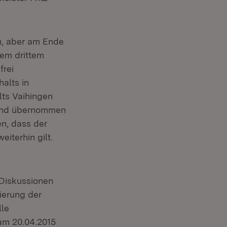
n, aber am Ende
dem drittem
frei
alts in
lts Vaihingen
Land übernommen
en, dass der
eiterhin gilt.
 Diskussionen
ierung der
lle
 am 20.04.2015