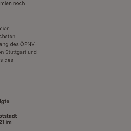
emien noch
mien
chsten
tlang des ÖPNV-
n Stuttgart und
us des
igte
ptstadt
21 im