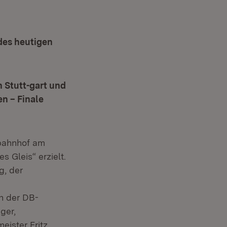
des heutigen
 Stutt-gart und
n – Finale
rbahnhof am
s Gleis“ erzielt.
g, der
n der DB-
ger,
eister Fritz