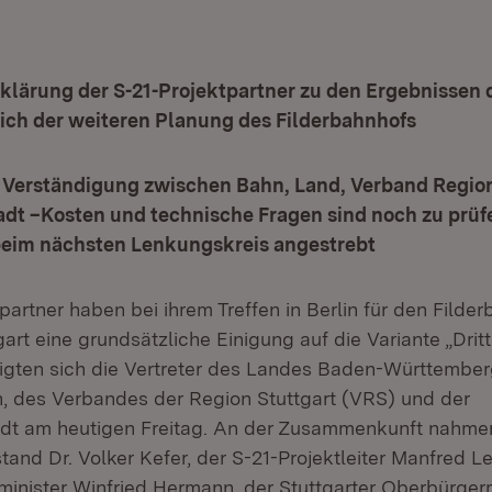
lärung der S-21-Projektpartner zu den Ergebnissen 
lich der weiteren Planung des Filderbahnhofs
 Verständigung zwischen Bahn, Land, Verband Region
dt –Kosten und technische Fragen sind noch zu prüfe
eim nächsten Lenkungskreis angestrebt
partner haben bei ihrem Treffen in Berlin für den Filde
art eine grundsätzliche Einigung auf die Variante „Dritte
igten sich die Vertreter des Landes Baden-Württember
 des Verbandes der Region Stuttgart (VRS) und der
dt am heutigen Freitag. An der Zusammenkunft nahme
stand Dr. Volker Kefer, der S-21-Projektleiter Manfred Le
inister Winfried Hermann, der Stuttgarter Oberbürgerm