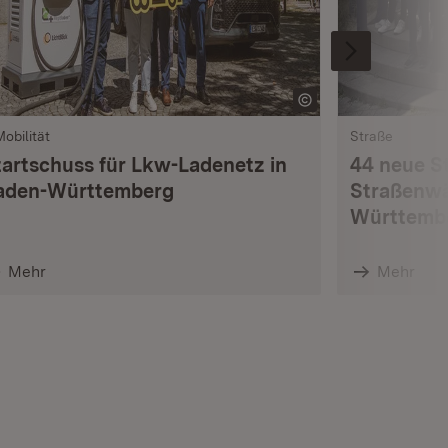
Mobilität
Straße
tartschuss für Lkw-Ladenetz in
44 neue S
aden-Württemberg
Straßenwä
Württemb
Mehr
Mehr