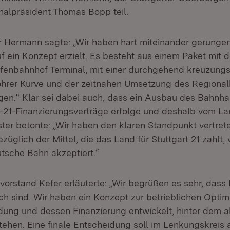
alpräsident Thomas Bopp teil.
r Hermann sagte: „Wir haben hart miteinander gerunge
f ein Konzept erzielt. Es besteht aus einem Paket mit 
fenbahnhof Terminal, mit einer durchgehend kreuzungs
rer Kurve und der zeitnahen Umsetzung des Regionalh
ngen.“ Klar sei dabei auch, dass ein Ausbau des Bahnha
S-21-Finanzierungsverträge erfolge und deshalb vom 
ster betonte: „Wir haben den klaren Standpunkt vertret
üglich der Mittel, die das Land für Stuttgart 21 zahlt, w
utsche Bahn akzeptiert.“
rvorstand Kefer erläuterte: „Wir begrüßen es sehr, dass
ch sind. Wir haben ein Konzept zur betrieblichen Optim
ung und dessen Finanzierung entwickelt, hinter dem a
stehen. Eine finale Entscheidung soll im Lenkungskreis