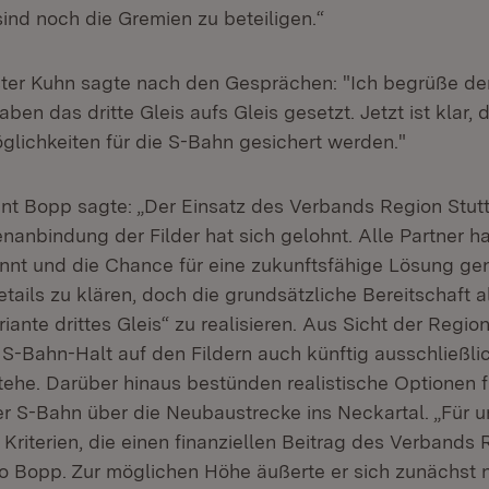
sind noch die Gremien zu beteiligen.“
er Kuhn sagte nach den Gesprächen: "Ich begrüße den
aben das dritte Gleis aufs Gleis gesetzt. Jetzt ist klar, 
lichkeiten für die S-Bahn gesichert werden."
nt Bopp sagte: „Der Einsatz des Verbands Region Stuttg
nanbindung der Filder hat sich gelohnt. Alle Partner h
nnt und die Chance für eine zukunftsfähige Lösung gen
ails zu klären, doch die grundsätzliche Bereitschaft al
riante drittes Gleis“ zu realisieren. Aus Sicht der Region
r S-Bahn-Halt auf den Fildern auch künftig ausschließl
tehe. Darüber hinaus bestünden realistische Optionen f
r S-Bahn über die Neubaustrecke ins Neckartal. „Für u
riterien, die einen finanziellen Beitrag des Verbands 
so Bopp. Zur möglichen Höhe äußerte er sich zunächst n