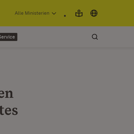
(Öffnet in neuem Fenster)
Alle Ministerien
Service
en
tes