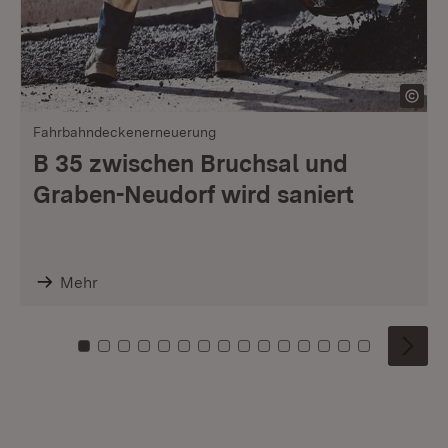
Fahrbahndeckenerneuerung
B 35 zwischen Bruchsal und
Graben-Neudorf wird saniert
Mehr
Zu Kachel: 0
Zu Kachel: 1
Zu Kachel: 2
Zu Kachel: 3
Zu Kachel: 4
Zu Kachel: 5
Zu Kachel: 6
Zu Kachel: 7
Zu Kachel: 8
Zu Kachel: 9
Zu Kachel: 10
Zu Kachel: 11
Zu Kachel: 12
Zu Kachel: 1
Zu Kachel