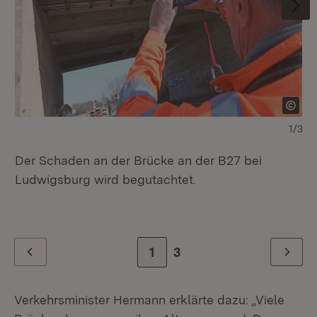
1/3
Der Schaden an der Brücke an der B27 bei
Ge
Ludwigsburg wird begutachtet.
Ja
Zur Seite
1
Zur letzten Seite
3
Zurück
Weiter
Verkehrsminister Hermann erklärte dazu: „Viele