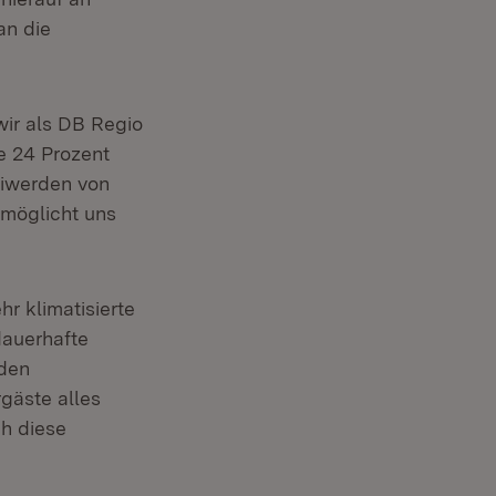
an die
wir als DB Regio
e 24 Prozent
eiwerden von
möglicht uns
r klimatisierte
dauerhafte
 den
gäste alles
h diese