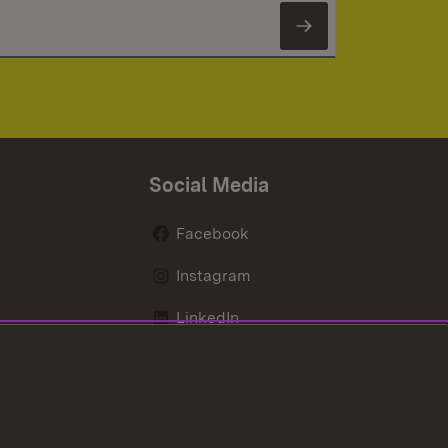
Newsletter 
Social Media
Facebook
Instagram
LinkedIn
Mastodon
X / Twitter
Youtube