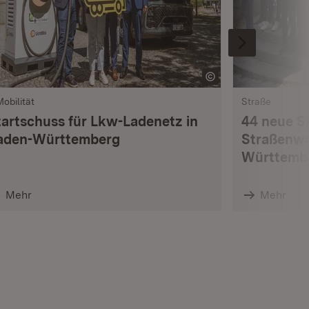
Mobilität
Straße
tartschuss für Lkw-Ladenetz in
44 neue S
aden-Württemberg
Straßenwä
Württemb
Mehr
Mehr