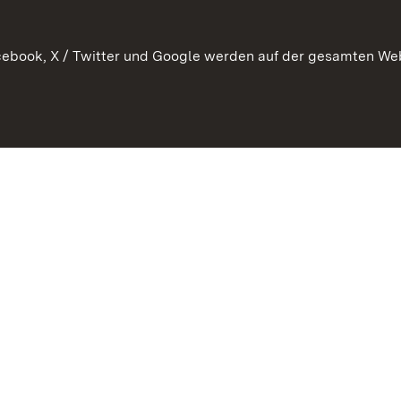
ebook, X / Twitter und Google werden auf der gesamten Webs
Kontakt
Datenschutz
Benutzungshinweise
Erkläru