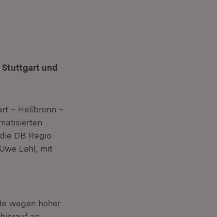
Stuttgart und
rt – Heilbronn –
matisierten
 die DB Regio
Uwe Lahl, mit
te wegen hoher
hierauf an