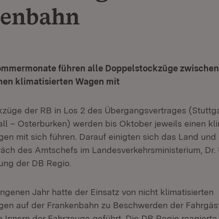
kenbahn
mmermonate führen alle Doppelstockzüge zwischen 
nen klimatisierten Wagen mit
züge der RB in Los 2 des Übergangsvertrages (Stuttga
ll – Osterburken) werden bis Oktober jeweils einen kli
n mit sich führen. Darauf einigten sich das Land und
äch des Amtschefs im Landesverkehrsministerium, Dr. 
tung der DB Regio.
ngenen Jahr hatte der Einsatz von nicht klimatisierten
en auf der Frankenbahn zu Beschwerden der Fahrgäs
 Innern der Fahrzeuge geführt. Die DB Regio reagierte 