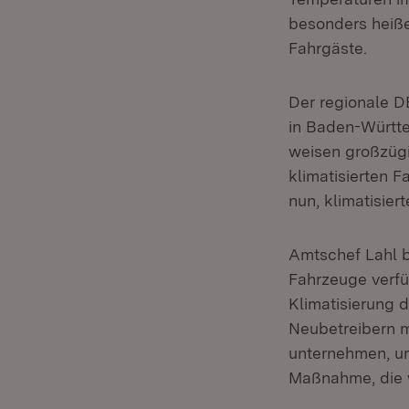
besonders heiße
Fahrgäste.
Der regionale D
in Baden-Württe
weisen großzügi
klimatisierten 
nun, klimatisie
Amtschef Lahl b
Fahrzeuge verfü
Klimatisierung 
Neubetreibern m
unternehmen, um
Maßnahme, die w