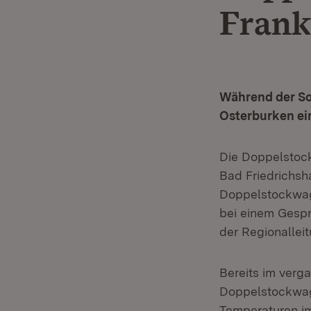
Fran
Während der So
Osterburken ei
Die Doppelstock
Bad Friedrichsha
Doppelstockwage
bei einem Gespr
der Regionallei
Bereits im verga
Doppelstockwag
Temperaturen im