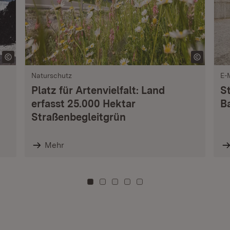
Naturschutz
E-
Platz für Artenvielfalt: Land
S
erfasst 25.000 Hektar
B
Straßenbegleitgrün
Mehr
Zu Kachel: 0
Zu Kachel: 3
Zu Kachel: 6
Zu Kachel: 9
Zu Kachel: 12