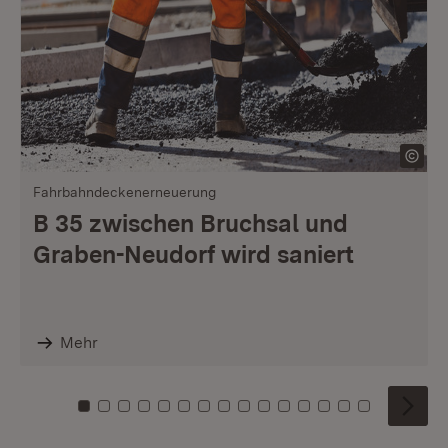
Fahrbahndeckenerneuerung
B 35 zwischen Bruchsal und
Graben-Neudorf wird saniert
Mehr
Zu Kachel: 0
Zu Kachel: 1
Zu Kachel: 2
Zu Kachel: 3
Zu Kachel: 4
Zu Kachel: 5
Zu Kachel: 6
Zu Kachel: 7
Zu Kachel: 8
Zu Kachel: 9
Zu Kachel: 10
Zu Kachel: 11
Zu Kachel: 12
Zu Kachel: 1
Zu Kachel