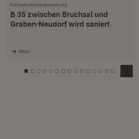
Fahrbahndeckenerneuerung
B 35 zwischen Bruchsal und
Graben-Neudorf wird saniert
Mehr
Zu Kachel: 0
Zu Kachel: 1
Zu Kachel: 2
Zu Kachel: 3
Zu Kachel: 4
Zu Kachel: 5
Zu Kachel: 6
Zu Kachel: 7
Zu Kachel: 8
Zu Kachel: 9
Zu Kachel: 10
Zu Kachel: 11
Zu Kachel: 12
Zu Kachel: 1
Zu Kachel