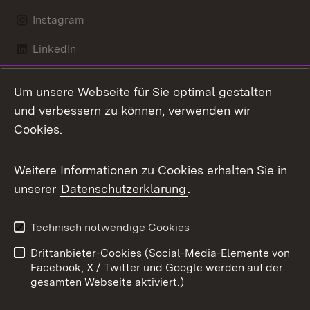
Instagram
LinkedIn
Mastodon
Um unsere Webseite für Sie optimal gestalten
X / Twitter
und verbessern zu können, verwenden wir
Cookies.
Youtube
Weitere Informationen zu Cookies erhalten Sie in
Zum 
unserer
Datenschutzerklärung
.
Kontakt
Datenschutz
Benutzungshinweise
Erklärung zur
Technisch notwendige Cookies
Barrierefreiheit
Drittanbieter-Cookies (Social-Media-Elemente von
Impressum
Cookies
Facebook, X / Twitter und Google werden auf der
gesamten Webseite aktiviert.)