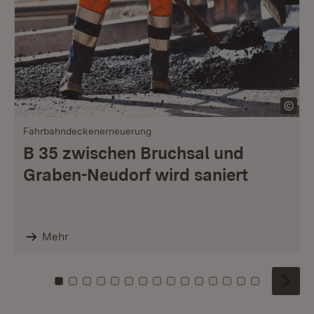
Fahrbahndeckenerneuerung
B 35 zwischen Bruchsal und
Graben-Neudorf wird saniert
Mehr
Zu Kachel: 0
Zu Kachel: 1
Zu Kachel: 2
Zu Kachel: 3
Zu Kachel: 4
Zu Kachel: 5
Zu Kachel: 6
Zu Kachel: 7
Zu Kachel: 8
Zu Kachel: 9
Zu Kachel: 10
Zu Kachel: 11
Zu Kachel: 12
Zu Kachel: 1
Zu Kachel