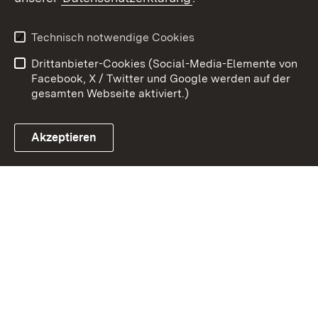
Kontakt
Datenschutz
Benutzungshinweise
Erklärung zur
Technisch notwendige Cookies
Barrierefreiheit
Drittanbieter-Cookies (Social-Media-Elemente von
Impressum
Cookies
Facebook, X / Twitter und Google werden auf der
gesamten Webseite aktiviert.)
Akzeptieren
Link zum Landesportal