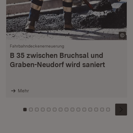
Fahrbahndeckenerneuerung
B 35 zwischen Bruchsal und
Graben-Neudorf wird saniert
Mehr
Zu Kachel: 0
Zu Kachel: 1
Zu Kachel: 2
Zu Kachel: 3
Zu Kachel: 4
Zu Kachel: 5
Zu Kachel: 6
Zu Kachel: 7
Zu Kachel: 8
Zu Kachel: 9
Zu Kachel: 10
Zu Kachel: 11
Zu Kachel: 12
Zu Kachel: 1
Zu Kachel