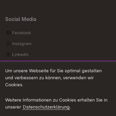
Social Media
Facebook
Instagram
LinkedIn
Mastodon
Um unsere Webseite für Sie optimal gestalten
X / Twitter
und verbessern zu können, verwenden wir
Cookies.
Youtube
Weitere Informationen zu Cookies erhalten Sie in
Zum 
unserer
Datenschutzerklärung
.
Kontakt
Datenschutz