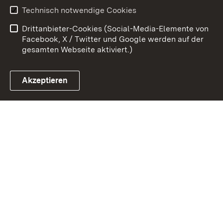
Benutzungshinweise
Erklärung zur
Technisch notwendige Cookies
Barrierefreiheit
Drittanbieter-Cookies (Social-Media-Elemente von
Impressum
Cookies
Facebook, X / Twitter und Google werden auf der
gesamten Webseite aktiviert.)
Akzeptieren
Link zum Landesportal