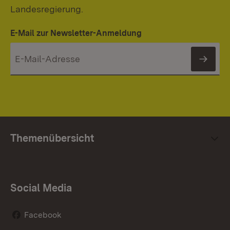
Landesregierung.
E-Mail zur Newsletter-Anmeldung
News
Themenübersicht
Social Media
Facebook