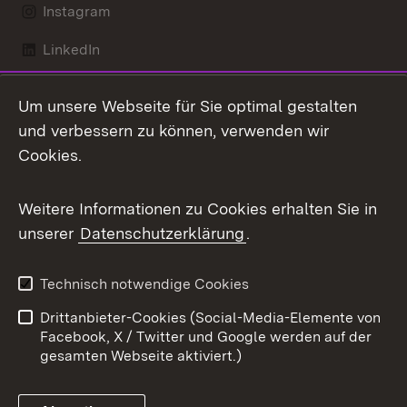
Instagram
LinkedIn
Mastodon
Um unsere Webseite für Sie optimal gestalten
X / Twitter
und verbessern zu können, verwenden wir
Cookies.
Youtube
Weitere Informationen zu Cookies erhalten Sie in
Zum 
unserer
Datenschutzerklärung
.
Kontakt
Datenschutz
Benutzungshinweise
Erklärung zur
Technisch notwendige Cookies
Barrierefreiheit
Drittanbieter-Cookies (Social-Media-Elemente von
Impressum
Cookies
Facebook, X / Twitter und Google werden auf der
gesamten Webseite aktiviert.)