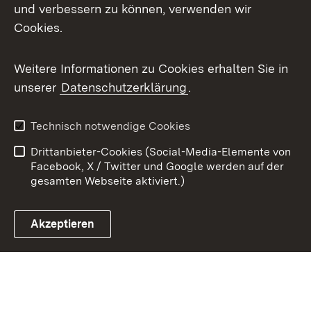
X / Twitter
und verbessern zu können, verwenden wir
Cookies.
Youtube
Weitere Informationen zu Cookies erhalten Sie in
Zum 
unserer
Datenschutzerklärung
.
Kontakt
Datenschutz
Benutzungshinweise
Erklärung zur
Technisch notwendige Cookies
Barrierefreiheit
Drittanbieter-Cookies (Social-Media-Elemente von
Impressum
Cookies
Facebook, X / Twitter und Google werden auf der
gesamten Webseite aktiviert.)
Akzeptieren
Link zum Landesportal