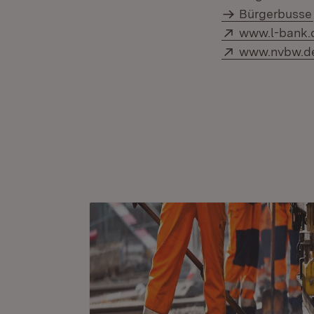
Bürgerbusse
Extern:
www.l-bank.
Extern:
www.nvbw.d