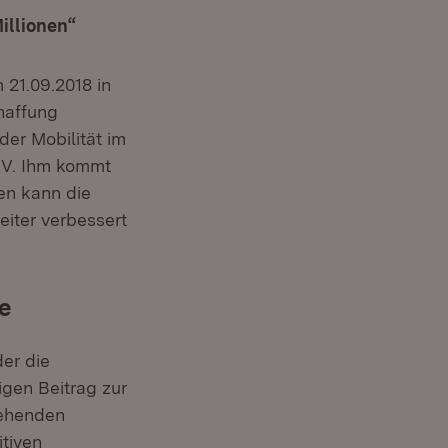
illionen“
 21.09.2018 in
chaffung
er Mobilität im
NV. Ihm kommt
en kann die
iter verbessert
e
er die
gen Beitrag zur
tehenden
itiven