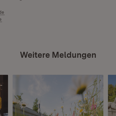
(Öffnet in neuem Fenster)
de
(Öffnet in neuem Fenster)
e
Weitere Meldungen