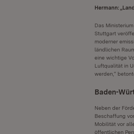
Hermann: „Land 
Das Ministerium 
Stuttgart veröff
moderner emissi
ländlichen Raum
eine wichtige V
Luftqualität in
werden,“ betont
Baden-Würt
Neben der Förde
Beschaffung von
Mobilität vor a
öffentlichen Per