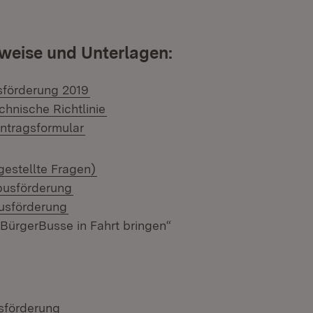
weise und Unterlagen:
(Öffnet in neuem Fenster)
usförderung 2019
(Öffnet in neuem Fenster)
chnische Richtlinie
(Öffnet in neuem Fenster)
ntragsformular
gestellte Fragen)
(Öffnet in neuem Fenster)
busförderung
(Öffnet in neuem Fenster)
busförderung
„BürgerBusse in Fahrt bringen“
sförderung