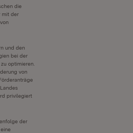
schen die
 mit der
 von
rn und den
ien bei der
zu optimieren.
rderung von
 Förderanträge
s Landes
 privilegiert
henfolge der
 eine