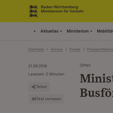
Zum Inhalt springen
Link zur Startseite
Aktuelles
Ministerium
Mobilitä
Startseite
Service
Presse
Pressemitteilu
ÖPNV
21.09.2018
Minis
Lesezeit: 2 Minuten
Teilen
Busfö
Text vorlesen