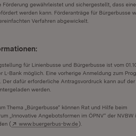
 Förderung gewährleistet und sichergestellt, dass eine
fördert werden kann. Förderanträge für Bürgerbusse 
reinfachten Verfahren abgewickelt.
ormationen:
gstellung für Linienbusse und Bürgerbusse ist vom 01.1
der L-Bank möglich. Eine vorherige Anmeldung zum Prog
 Der dafür erforderliche Antragsvordruck kann auf der 
untergeladen werden.
um Thema „Bürgerbusse“ können Rat und Hilfe beim
um „Innovative Angebotsformen im ÖPNV“ der NVBW 
Extern:
(Öffnet in neuem Fenst
en (
www.buergerbus-bw.de
).