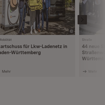
Mobilität
Straße
tartschuss für Lkw-Ladenetz in
44 neue S
aden-Württemberg
Straßenwä
Württemb
Mehr
Mehr