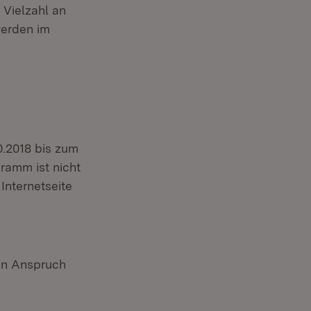
 Vielzahl an
werden im
0.2018 bis zum
ramm ist nicht
Internetseite
in Anspruch
er)