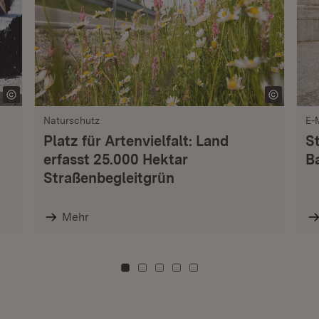
Naturschutz
E-
Platz für Artenvielfalt: Land
S
erfasst 25.000 Hektar
B
Straßenbegleitgrün
Mehr
Zu Kachel: 0
Zu Kachel: 3
Zu Kachel: 6
Zu Kachel: 9
Zu Kachel: 12