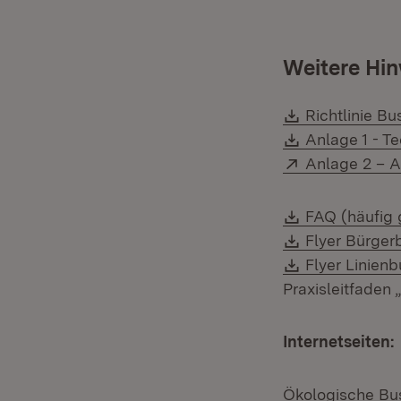
Weitere Hin
Download:
Richtlinie B
Download:
Anlage 1 - Te
Extern:
Anlage 2 – A
Download:
FAQ (häufig 
Download:
Flyer Bürger
Download:
Flyer Linien
Praxisleitfaden 
Internetseiten:
Ökologische Bu