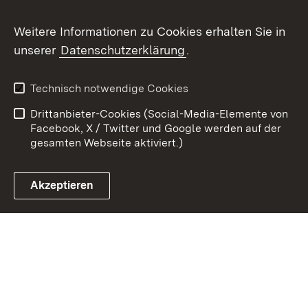
Weitere Informationen zu Cookies erhalten Sie in
Zum 
unserer
Datenschutzerklärung
.
Kontakt
Datenschutz
Benutzungshinweise
Erklärung zur
Technisch notwendige Cookies
Barrierefreiheit
Drittanbieter-Cookies (Social-Media-Elemente von
Impressum
Cookies
Facebook, X / Twitter und Google werden auf der
gesamten Webseite aktiviert.)
Akzeptieren
Link zum Landesportal