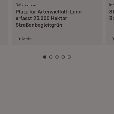
Naturschutz
E-
Platz für Artenvielfalt: Land
S
erfasst 25.000 Hektar
B
Straßenbegleitgrün
Mehr
Zu Kachel: 0
Zu Kachel: 3
Zu Kachel: 6
Zu Kachel: 9
Zu Kachel: 12