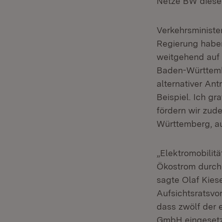
Netze BW diesen
Verkehrsministe
Regierung haben 
weitgehend auf 
Baden-Württemb
alternativer Ant
Beispiel. Ich gr
fördern wir zud
Württemberg, au
„Elektromobilit
Ökostrom durch 
sagte Olaf Kies
Aufsichtsratsvo
dass zwölf der 
GmbH eingesetz