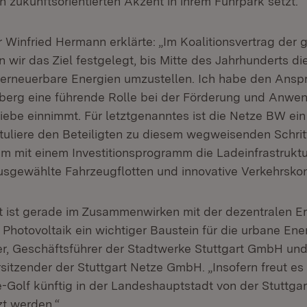
 zukunftsorientierten Akzent in ihrem Fuhrpark setzt.“
r Winfried Hermann erklärte: „Im Koalitionsvertrag der
wir das Ziel festgelegt, bis Mitte des Jahrhunderts die
erneuerbare Energien umzustellen. Ich habe den Ansp
erg eine führende Rolle bei der Förderung und Anwe
riebe einnimmt. Für letztgenanntes ist die Netze BW ein
atuliere den Beteiligten zu diesem wegweisenden Schrit
em mit einem Investitionsprogramm die Ladeinfrastruktu
sgewählte Fahrzeugflotten und innovative Verkehrsko
ät ist gerade im Zusammenwirken mit der dezentralen 
Photovoltaik ein wichtiger Baustein für die urbane En
er, Geschäftsführer der Stadtwerke Stuttgart GmbH un
rsitzender der Stuttgart Netze GmbH. „Insofern freut es
e-Golf künftig in der Landeshauptstadt von der Stuttgar
t werden.“