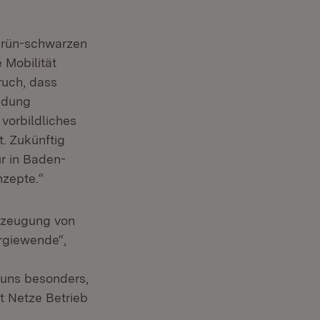
 grün-schwarzen
 Mobilität
ruch, dass
ndung
 vorbildliches
t. Zukünftig
r in Baden-
nzepte.“
Erzeugung von
ergiewende“,
d
 uns besonders,
t Netze Betrieb