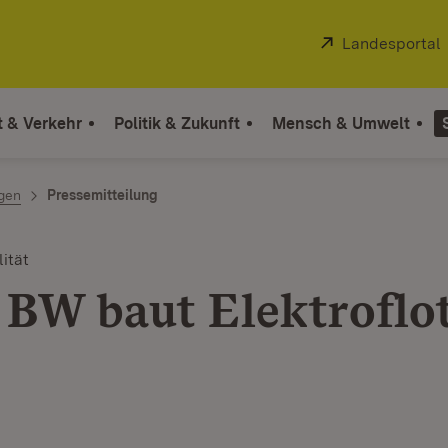
Extern:
Landesportal
t & Verkehr
Politik & Zukunft
Mensch & Umwelt
ngen
Pressemitteilung
ität
 BW baut Elektroflo