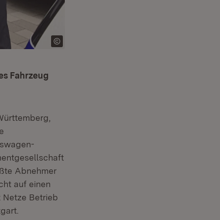
des Fahrzeug
-Württemberg,
he
lkswagen-
entgesellschaft
ößte Abnehmer
cht auf einen
t Netze Betrieb
gart.