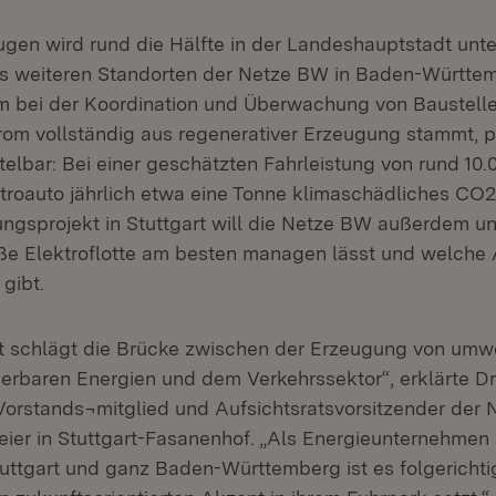
gen wird rund die Hälfte in der Landeshauptstadt unte
s weiteren Standorten der Netze BW in Baden-Württem
m bei der Koordination und Überwachung von Baustelle
rom vollständig aus regenerativer Erzeugung stammt, pr
telbar: Bei einer geschätzten Fahrleistung von rund 10.
ktroauto jährlich etwa eine Tonne klimaschädliches CO2
ngsprojekt in Stuttgart will die Netze BW außerdem un
oße Elektroflotte am besten managen lässt und welch
gibt.
ät schlägt die Brücke zwischen der Erzeugung von umw
erbaren Energien und dem Verkehrssektor“, erklärte Dr
rstands¬mitglied und Aufsichtsratsvorsitzender der 
ier in Stuttgart-Fasanenhof. „Als Energieunternehmen 
tuttgart und ganz Baden-Württemberg ist es folgerichti