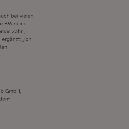
uch bei vielen
ze BW seine
homas Zahn,
ergänzt: „Ich
len
ieb GmbH,
den-