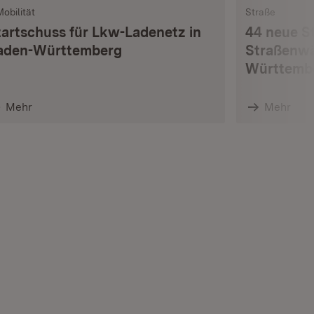
Mobilität
Straße
tartschuss für Lkw-Ladenetz in
44 neue S
aden-Württemberg
Straßenwä
Württemb
Mehr
Mehr