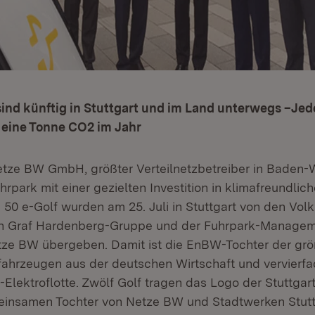
sind künftig in Stuttgart und im Land unterwegs –Je
 eine Tonne CO2 im Jahr
Netze BW GmbH, größter Verteilnetzbetreiber in Baden
hrpark mit einer gezielten Investition in klimafreundlic
: 50 e-Golf wurden am 25. Juli in Stuttgart von den Vo
rn Graf Hardenberg-Gruppe und der Fuhrpark-Managem
tze BW übergeben. Damit ist die EnBW-Tochter der gr
ahrzeugen aus der deutschen Wirtschaft und vervierfa
Elektroflotte. Zwölf Golf tragen das Logo der Stuttgar
insamen Tochter von Netze BW und Stadtwerken Stutt