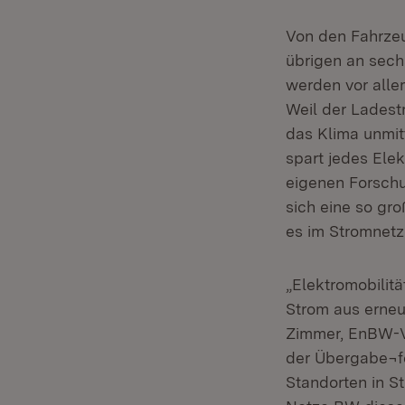
Von den Fahrzeu
übrigen an sech
werden vor alle
Weil der Ladest
das Klima unmit
spart jedes Ele
eigenen Forschu
sich eine so gr
es im Stromnetz 
„Elektromobilit
Strom aus erneu
Zimmer, EnBW-Vo
der Übergabe¬fe
Standorten in S