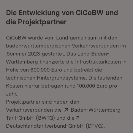
Die Entwicklung von CiCoBW und
die Projektpartner
CiCoBW wurde vom Land gemeinsam mit den
baden-württembergischen Verkehrsverbünden im
Sommer 2023
gestartet. Das Land Baden-
Württemberg finanzierte die Infrastrukturkosten in
Höhe von 600.000 Euro und betreibt die
technischen Hintergrundsysteme. Die laufenden
Kosten hierfür betragen rund 100.000 Euro pro
Jahr.
Projektpartner sind neben den
Extern:
Verkehrsverbünden die
Baden-Württemberg
(Öffnet in neuem Fenster)
Extern:
Tarif-GmbH
(BWTG) und die
(Öffnet in neuem Fe
Deutschlandtarifverbund-GmbH
(DTVG).