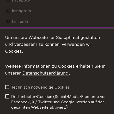
Facebook
Instagram
LinkedIn
Mastodon
Um unsere Webseite für Sie optimal gestalten
X / Twitter
und verbessern zu können, verwenden wir
Cookies.
Youtube
Weitere Informationen zu Cookies erhalten Sie in
Zum 
unserer
Datenschutzerklärung
.
Kontakt
Datenschutz
Benutzungshinweise
Erklärung zur
Technisch notwendige Cookies
Barrierefreiheit
Drittanbieter-Cookies (Social-Media-Elemente von
Impressum
Cookies
Facebook, X / Twitter und Google werden auf der
gesamten Webseite aktiviert.)