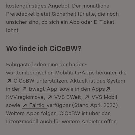
kostengünstiges Angebot. Der monatliche
Preisdeckel bietet Sicherheit für alle, die noch
unsicher sind, ob sich ein Abo oder D-Ticket
lohnt.
Wo finde ich CiCoBW?
Fahrgäste laden eine der baden-
württembergischen Mobilitäts-Apps herunter, die
Extern:
(Öffnet in neuem Fenster)
CiCoBW
unterstützen. Aktuell ist das System
Extern:
(Öffnet in neuem Fenster)
Extern:
in der
bwegt-App
sowie in den Apps
(Öffnet in neuem Fenster)
Extern:
(Öffnet in neuem Fens
Extern:
(Öffne
KVV.regiomove
,
VVS BWeit
,
VVS Mobil
Extern:
(Öffnet in neuem Fenster)
sowie
Fairtiq
verfügbar (Stand April 2026).
Weitere Apps folgen. CiCoBW ist über das
Lizenzmodell auch für weitere Anbieter offen.