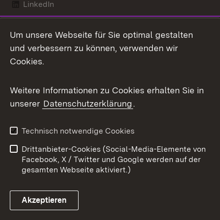
LinkedIn
Mastodon
Um unsere Webseite für Sie optimal gestalten
X / Twitter
und verbessern zu können, verwenden wir
Cookies.
Youtube
Weitere Informationen zu Cookies erhalten Sie in
Zum 
unserer
Datenschutzerklärung
.
Kontakt
Datenschutz
Benutzungshinweise
Erklärung zur
Technisch notwendige Cookies
Barrierefreiheit
Drittanbieter-Cookies (Social-Media-Elemente von
Impressum
Cookies
Facebook, X / Twitter und Google werden auf der
gesamten Webseite aktiviert.)
Akzeptieren
Link zum Landesportal