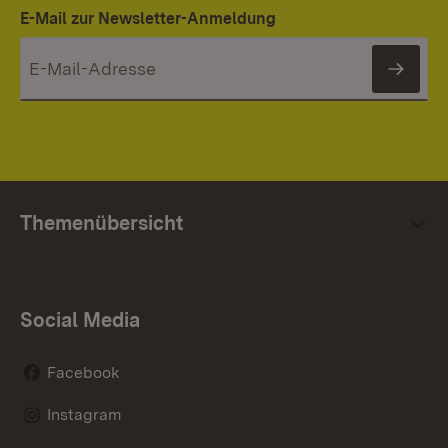
E-Mail zur Newsletter-Anmeldung
News
Themenübersicht
Social Media
Facebook
Instagram