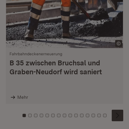
Fahrbahndeckenerneuerung
B 35 zwischen Bruchsal und
Graben-Neudorf wird saniert
Mehr
Zu Kachel: 0
Zu Kachel: 1
Zu Kachel: 2
Zu Kachel: 3
Zu Kachel: 4
Zu Kachel: 5
Zu Kachel: 6
Zu Kachel: 7
Zu Kachel: 8
Zu Kachel: 9
Zu Kachel: 10
Zu Kachel: 11
Zu Kachel: 12
Zu Kachel: 1
Zu Kachel