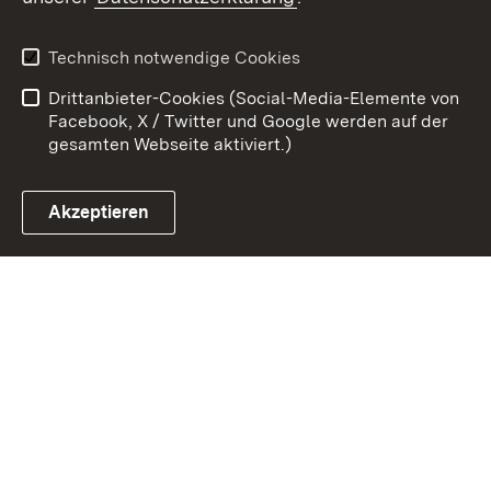
Kontakt
Datenschutz
Benutzungshinweise
Erklärung zur
Technisch notwendige Cookies
Barrierefreiheit
Drittanbieter-Cookies (Social-Media-Elemente von
Impressum
Cookies
Facebook, X / Twitter und Google werden auf der
gesamten Webseite aktiviert.)
Akzeptieren
Link zum Landesportal