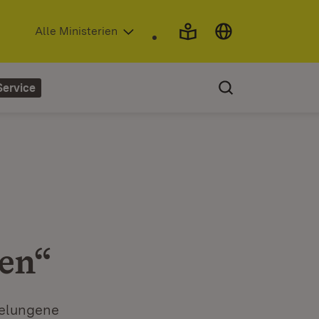
(Öffnet in neuem Fenster)
Alle Ministerien
Service
en“
gelungene