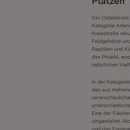
Plätzen
Der Ostalbkreis 
Kategorie Arten
Kreisstraße rek
Feldgehölze un
Reptilien und K
das Projekt, wo
natürlichen Vielf
In der Kategori
das aus mehrere
veranschaulich
unterschiedlich
Eine der Fläche
umgestaltet. Ni
und das Engagem