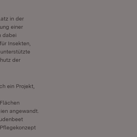
atz in der
ung einer
n dabei
ür Insekten,
unterstützte
hutz der
h ein Projekt,
 Flächen
egien angewandt.
audenbeet
 Pflegekonzept