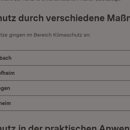
hutz durch verschiedene Ma
ätze gingen im Bereich Klimaschutz an:
sbach
pfheim
ingen
nheim
utz in der praktischen Anwe