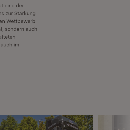
t eine der
s zur Stärkung
 den Wettbewerb
al, sondern auch
alteten
 auch im