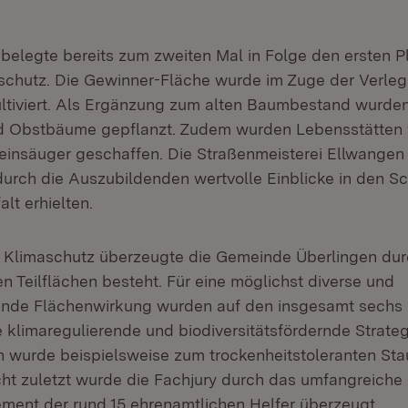
belegte bereits zum zweiten Mal in Folge den ersten Pl
schutz. Die Gewinner-Fläche wurde im Zuge der Verleg
ultiviert. Als Ergänzung zum alten Baumbestand wurde
d Obstbäume gepflanzt. Zudem wurden Lebensstätten f
leinsäuger geschaffen. Die Straßenmeisterei Ellwangen 
durch die Auszubildenden wertvolle Einblicke in den Sc
alt erhielten.
e Klimaschutz überzeugte die Gemeinde Überlingen durc
n Teilflächen besteht. Für eine möglichst diverse und
ende Flächenwirkung wurden auf den insgesamt sechs
e klimaregulierende und biodiversitätsfördernde Strat
n wurde beispielsweise zum trockenheitstoleranten St
cht zuletzt wurde die Fachjury durch das umfangreiche
ent der rund 15 ehrenamtlichen Helfer überzeugt.